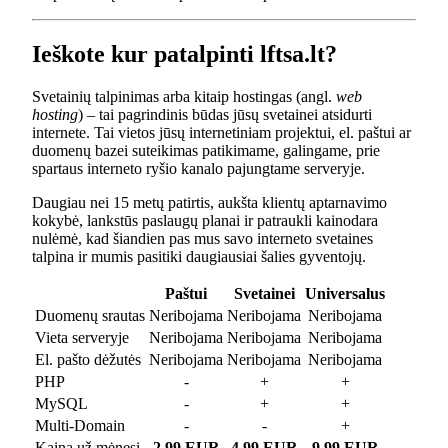
Ieškote kur patalpinti lftsa.lt?
Svetainių talpinimas arba kitaip hostingas (angl.
web
hosting
) – tai pagrindinis būdas jūsų svetainei atsidurti
internete. Tai vietos jūsų internetiniam projektui, el. paštui ar
duomenų bazei suteikimas patikimame, galingame, prie
spartaus interneto ryšio kanalo pajungtame serveryje.
Daugiau nei 15 metų patirtis, aukšta klientų aptarnavimo
kokybė, lankstūs paslaugų planai ir patraukli kainodara
nulėmė, kad šiandien pas mus savo interneto svetaines
talpina ir mumis pasitiki daugiausiai šalies gyventojų.
Paštui
Svetainei
Universalus
Duomenų srautas
Neribojama
Neribojama
Neribojama
Vieta serveryje
Neribojama
Neribojama
Neribojama
El. pašto dėžutės
Neribojama
Neribojama
Neribojama
PHP
-
+
+
MySQL
-
+
+
Multi-Domain
-
-
+
Kaina už mėnesį
2.99 EUR
4.99 EUR
9.99 EUR