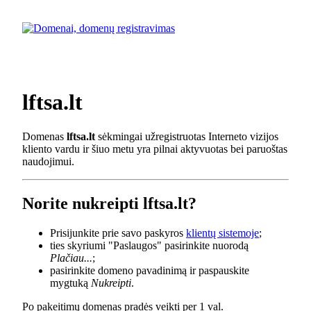
lftsa.lt
Domenas
lftsa.lt
sėkmingai užregistruotas Interneto vizijos
kliento vardu ir šiuo metu yra pilnai aktyvuotas bei paruoštas
naudojimui.
Norite nukreipti lftsa.lt?
Prisijunkite prie savo paskyros
klientų sistemoje
;
ties skyriumi "Paslaugos" pasirinkite nuorodą
Plačiau...
;
pasirinkite domeno pavadinimą ir paspauskite
mygtuką
Nukreipti
.
Po pakeitimų domenas pradės veikti per 1 val.