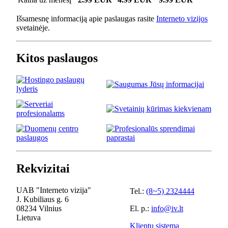
Išsamesnę informaciją apie paslaugas rasite
Interneto vizijos
svetainėje.
Kitos paslaugos
Rekvizitai
UAB "Interneto vizija"
Tel.:
(8~5) 2324444
J. Kubiliaus g. 6
08234 Vilnius
El. p.:
info@iv.lt
Lietuva
Klientų sistema