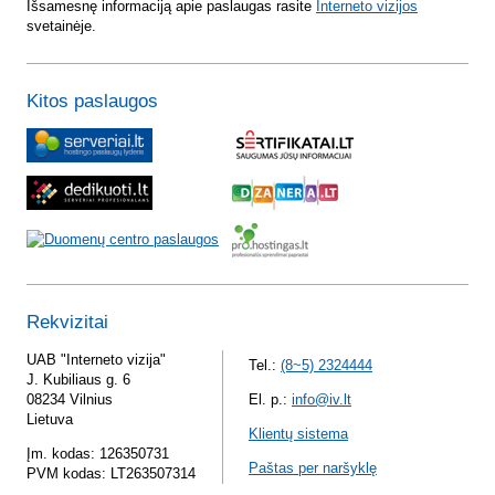
Išsamesnę informaciją apie paslaugas rasite
Interneto vizijos
svetainėje.
Kitos paslaugos
Rekvizitai
UAB "Interneto vizija"
Tel.:
(8~5) 2324444
J. Kubiliaus g. 6
08234 Vilnius
El. p.:
info@iv.lt
Lietuva
Klientų sistema
Įm. kodas: 126350731
Paštas per naršyklę
PVM kodas: LT263507314