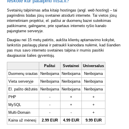
Ieškote kur patalpinti lftsa.lt?
Svetainių talpinimas arba kitaip hostingas (angl.
web hosting
) – tai
pagrindinis būdas jūsų svetainei atsidurti internete. Tai vietos jūsų
internetiniam projektui, el. paštui ar duomenų bazei suteikimas
patikimame, galingame, prie spartaus interneto ryšio kanalo
pajungtame serveryje.
Daugiau nei 15 metų patirtis, aukšta klientų aptarnavimo kokybė,
lankstūs paslaugų planai ir patraukli kainodara nulėmė, kad šiandien
pas mus savo interneto svetaines talpina ir mumis pasitiki
daugiausiai šalies gyventojų.
Paštui
Svetainei
Universalus
Duomenų srautas
Neribojama
Neribojama
Neribojama
Vieta serveryje
Neribojama
Neribojama
Neribojama
El. pašto dėžutės
Neribojama
Neribojama
Neribojama
PHP
-
+
+
MySQL
-
+
+
Multi-Domain
-
-
+
Kaina už mėnesį
2.99 EUR
4.99 EUR
9.99 EUR