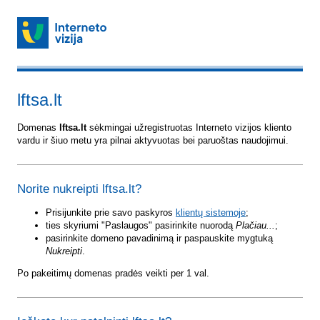
lftsa.lt
Domenas
lftsa.lt
sėkmingai užregistruotas Interneto vizijos kliento
vardu ir šiuo metu yra pilnai aktyvuotas bei paruoštas naudojimui.
Norite nukreipti lftsa.lt?
Prisijunkite prie savo paskyros
klientų sistemoje
;
ties skyriumi "Paslaugos" pasirinkite nuorodą
Plačiau...
;
pasirinkite domeno pavadinimą ir paspauskite mygtuką
Nukreipti
.
Po pakeitimų domenas pradės veikti per 1 val.