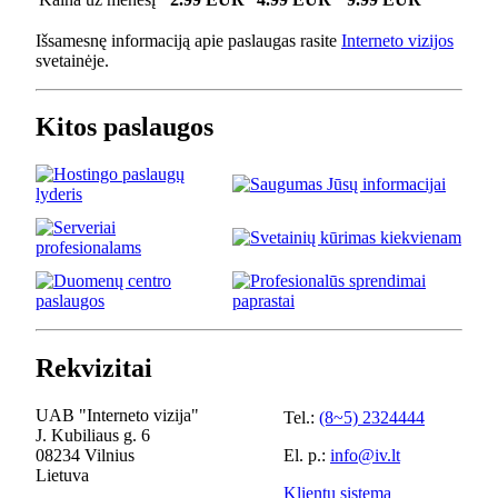
Išsamesnę informaciją apie paslaugas rasite
Interneto vizijos
svetainėje.
Kitos paslaugos
Rekvizitai
UAB "Interneto vizija"
Tel.:
(8~5) 2324444
J. Kubiliaus g. 6
08234 Vilnius
El. p.:
info@iv.lt
Lietuva
Klientų sistema