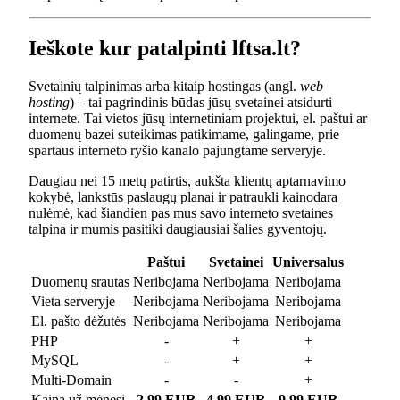
Ieškote kur patalpinti lftsa.lt?
Svetainių talpinimas arba kitaip hostingas (angl.
web
hosting
) – tai pagrindinis būdas jūsų svetainei atsidurti
internete. Tai vietos jūsų internetiniam projektui, el. paštui ar
duomenų bazei suteikimas patikimame, galingame, prie
spartaus interneto ryšio kanalo pajungtame serveryje.
Daugiau nei 15 metų patirtis, aukšta klientų aptarnavimo
kokybė, lankstūs paslaugų planai ir patraukli kainodara
nulėmė, kad šiandien pas mus savo interneto svetaines
talpina ir mumis pasitiki daugiausiai šalies gyventojų.
Paštui
Svetainei
Universalus
Duomenų srautas
Neribojama
Neribojama
Neribojama
Vieta serveryje
Neribojama
Neribojama
Neribojama
El. pašto dėžutės
Neribojama
Neribojama
Neribojama
PHP
-
+
+
MySQL
-
+
+
Multi-Domain
-
-
+
Kaina už mėnesį
2.99 EUR
4.99 EUR
9.99 EUR