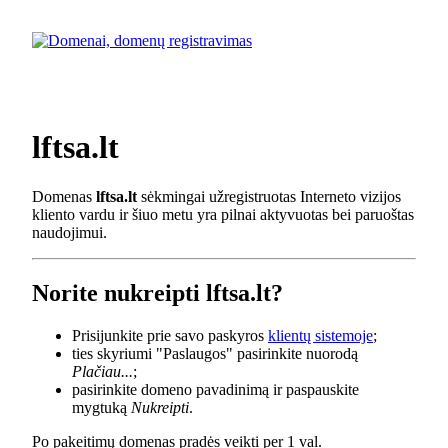
lftsa.lt
Domenas
lftsa.lt
sėkmingai užregistruotas Interneto vizijos
kliento vardu ir šiuo metu yra pilnai aktyvuotas bei paruoštas
naudojimui.
Norite nukreipti lftsa.lt?
Prisijunkite prie savo paskyros
klientų sistemoje
;
ties skyriumi "Paslaugos" pasirinkite nuorodą
Plačiau...
;
pasirinkite domeno pavadinimą ir paspauskite
mygtuką
Nukreipti
.
Po pakeitimų domenas pradės veikti per 1 val.