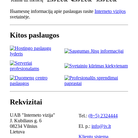
Išsamesnę informaciją apie paslaugas rasite
Interneto vizijos
svetainėje.
Kitos paslaugos
Rekvizitai
UAB "Interneto vizija"
Tel.:
(8~5) 2324444
J. Kubiliaus g. 6
08234 Vilnius
El. p.:
info@iv.lt
Lietuva
Klientų sistema