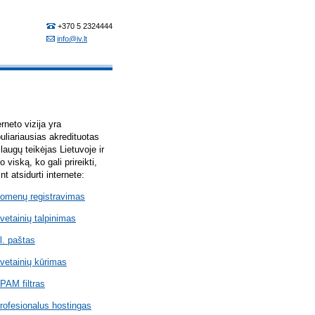
erneto vizija yra
uliariausias akredituotas
laugų teikėjas Lietuvoje ir
lo viską, ko gali prireikti,
int atsidurti internete:
omenų registravimas
vetainių talpinimas
l. paštas
vetainių kūrimas
PAM filtras
rofesionalus hostingas