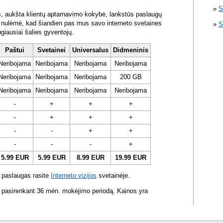
S
s, aukšta klientų aptarnavimo kokybė, lankstūs paslaugų
ra nulėmė, kad šiandien pas mus savo interneto svetaines
S
ugiausiai šalies gyventojų.
Paštui
Svetainei
Universalus
Didmeninis
Neribojama
Neribojama
Neribojama
Neribojama
Neribojama
Neribojama
Neribojama
200 GB
Neribojama
Neribojama
Neribojama
Neribojama
-
+
+
+
-
+
+
+
-
-
+
+
-
-
-
+
5.99 EUR
5.99 EUR
8.99 EUR
19.99 EUR
 paslaugas rasite
Interneto vizijos
svetainėje.
 pasirenkant 36 mėn. mokėjimo periodą. Kainos yra