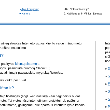
žregistruotas Interneto vizijos kliento vardu ir šiuo metu
Int
aruoštas naudojimui.
pop
pas
lt?
siū
nor
vo paskyros
klientų sistemoje
;
ugos" pasirinkite nuorodą
Plačiau...
;
D
pavadinimą ir paspauskite mygtuką
Nukreipti
.
S
s veikti per 1 val.
E
lftsa.lt?
S
itaip hostingas (angl.
web hosting
) – tai pagrindinis būdas
S
rnete. Tai vietos jūsų internetiniam projektui, el. paštui ar
atikimame, galingame, prie spartaus interneto ryšio kanalo
P