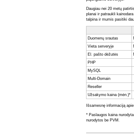
Daugiau nei 20 metų patirti
planai ir patraukli kainoda
talpina ir mumis pasitiki da
Duomenų srautas
Vieta serveryje
El. pašto dėžutės
PHP
MySQL
Multi-Domain
Reseller
Užsakymo kaina (mėn.)*
Išsamesnę informaciją apie
* Paslaugos kaina nurodyta
nurodytos be PVM.