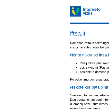
lftsa.lt
Domenas
lftsa.lt
sėkmingai u
yra pilnai aktyvuotas bei p
Norite nukreipti lftsa.
Prisijunkite prie sa
ties skyriumi "Pasla
pasirinkite domeno 
Po pakeitimų domenas pradė
Ieškote kur patalpinti 
Svetainių talpinimas arba k
jūsų svetainei atsidurti inte
duomenų bazei suteikimas p
pajungtame serveryje.