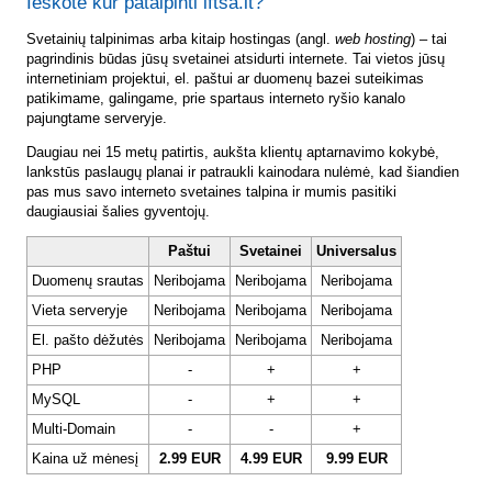
Ieškote kur patalpinti lftsa.lt?
Svetainių talpinimas arba kitaip hostingas (angl.
web hosting
) – tai
pagrindinis būdas jūsų svetainei atsidurti internete. Tai vietos jūsų
internetiniam projektui, el. paštui ar duomenų bazei suteikimas
patikimame, galingame, prie spartaus interneto ryšio kanalo
pajungtame serveryje.
Daugiau nei 15 metų patirtis, aukšta klientų aptarnavimo kokybė,
lankstūs paslaugų planai ir patraukli kainodara nulėmė, kad šiandien
pas mus savo interneto svetaines talpina ir mumis pasitiki
daugiausiai šalies gyventojų.
Paštui
Svetainei
Universalus
Duomenų srautas
Neribojama
Neribojama
Neribojama
Vieta serveryje
Neribojama
Neribojama
Neribojama
El. pašto dėžutės
Neribojama
Neribojama
Neribojama
PHP
-
+
+
MySQL
-
+
+
Multi-Domain
-
-
+
Kaina už mėnesį
2.99 EUR
4.99 EUR
9.99 EUR