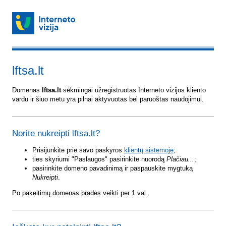
lftsa.lt
Domenas
lftsa.lt
sėkmingai užregistruotas Interneto vizijos kliento
vardu ir šiuo metu yra pilnai aktyvuotas bei paruoštas naudojimui.
Norite nukreipti lftsa.lt?
Prisijunkite prie savo paskyros
klientų sistemoje
;
ties skyriumi "Paslaugos" pasirinkite nuorodą
Plačiau...
;
pasirinkite domeno pavadinimą ir paspauskite mygtuką
Nukreipti
.
Po pakeitimų domenas pradės veikti per 1 val.