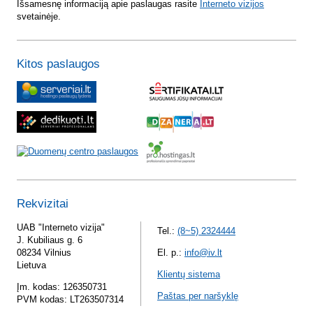
Išsamesnę informaciją apie paslaugas rasite
Interneto vizijos
svetainėje.
Kitos paslaugos
Rekvizitai
UAB "Interneto vizija"
Tel.:
(8~5) 2324444
J. Kubiliaus g. 6
08234 Vilnius
El. p.:
info@iv.lt
Lietuva
Klientų sistema
Įm. kodas: 126350731
Paštas per naršyklę
PVM kodas: LT263507314