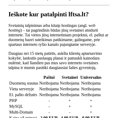
Ieškote kur patalpinti lftsa.lt?
Svetainių talpinimas arba kitaip hostingas (angl.
web
hosting
) – tai pagrindinis būdas jūsų svetainei atsidurti
internete. Tai vietos jūsų internetiniam projektui, el. paštui ar
duomenų bazei suteikimas patikimame, galingame, prie
spartaus interneto ryšio kanalo pajungtame serveryje.
Daugiau nei 15 metų patirtis, aukšta klientų aptarnavimo
kokybė, lankstūs paslaugų planai ir patraukli kainodara
nulėmė, kad šiandien pas mus savo interneto svetaines
talpina ir mumis pasitiki daugiausiai šalies gyventojų.
Paštui
Svetainei
Universalus
Duomenų srautas
Neribojama
Neribojama
Neribojama
Vieta serveryje
Neribojama
Neribojama
Neribojama
El. pašto dėžutės
Neribojama
Neribojama
Neribojama
PHP
-
+
+
MySQL
-
+
+
Multi-Domain
-
-
+
Kaina už mėnesį
2.99 EUR
4.99 EUR
9.99 EUR