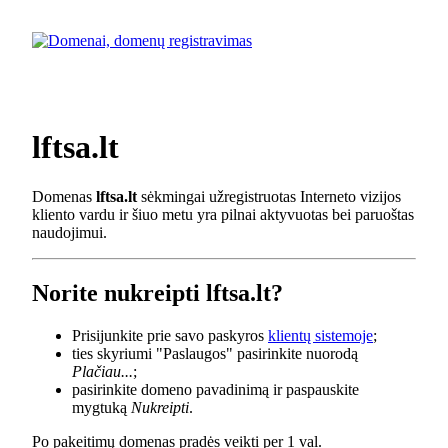
lftsa.lt
Domenas
lftsa.lt
sėkmingai užregistruotas Interneto vizijos
kliento vardu ir šiuo metu yra pilnai aktyvuotas bei paruoštas
naudojimui.
Norite nukreipti lftsa.lt?
Prisijunkite prie savo paskyros
klientų sistemoje
;
ties skyriumi "Paslaugos" pasirinkite nuorodą
Plačiau...
;
pasirinkite domeno pavadinimą ir paspauskite
mygtuką
Nukreipti
.
Po pakeitimų domenas pradės veikti per 1 val.