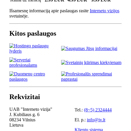
Išsamesnę informaciją apie paslaugas rasite
Interneto vizijos
svetainėje.
Kitos paslaugos
Rekvizitai
UAB "Interneto vizija"
Tel.:
(8~5) 2324444
J. Kubiliaus g. 6
08234 Vilnius
El. p.:
info@iv.lt
Lietuva
Klientų sistema