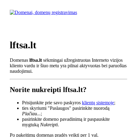
lftsa.lt
Domenas
lftsa.lt
sėkmingai užregistruotas Interneto vizijos
kliento vardu ir šiuo metu yra pilnai aktyvuotas bei paruoštas
naudojimui.
Norite nukreipti lftsa.lt?
Prisijunkite prie savo paskyros
klientų sistemoje
;
ties skyriumi "Paslaugos" pasirinkite nuorodą
Plačiau...
;
pasirinkite domeno pavadinimą ir paspauskite
mygtuką
Nukreipti
.
Po pakeitimų domenas pradės veikti per 1 val.