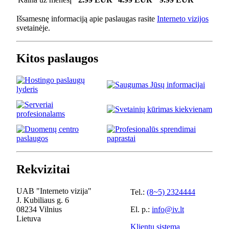
Išsamesnę informaciją apie paslaugas rasite
Interneto vizijos
svetainėje.
Kitos paslaugos
Rekvizitai
UAB "Interneto vizija"
Tel.:
(8~5) 2324444
J. Kubiliaus g. 6
08234 Vilnius
El. p.:
info@iv.lt
Lietuva
Klientų sistema