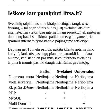
Ieškote kur patalpinti lftsa.lt?
Svetainių talpinimas arba kitaip hostingas (angl.
web
hosting
) – tai pagrindinis būdas jūsų svetainei atsidurti
internete. Tai vietos jūsų internetiniam projektui, el. paštui ar
duomenų bazei suteikimas patikimame, galingame, prie
spartaus interneto ryšio kanalo pajungtame serveryje.
Daugiau nei 15 metų patirtis, aukšta klientų aptarnavimo
kokybė, lankstūs paslaugų planai ir patraukli kainodara
nulėmė, kad šiandien pas mus savo interneto svetaines
talpina ir mumis pasitiki daugiausiai šalies gyventojų.
Paštui
Svetainei
Universalus
Duomenų srautas
Neribojama
Neribojama
Neribojama
Vieta serveryje
Neribojama
Neribojama
Neribojama
El. pašto dėžutės
Neribojama
Neribojama
Neribojama
PHP
-
+
+
MySQL
-
+
+
Multi-Domain
-
-
+
Kaina už mėnesį
2.99 EUR
4.99 EUR
9.99 EUR