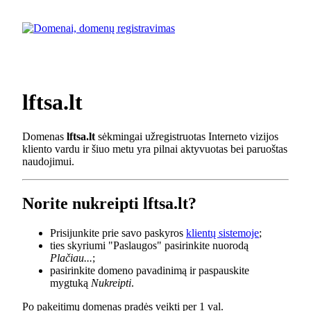
lftsa.lt
Domenas
lftsa.lt
sėkmingai užregistruotas Interneto vizijos
kliento vardu ir šiuo metu yra pilnai aktyvuotas bei paruoštas
naudojimui.
Norite nukreipti lftsa.lt?
Prisijunkite prie savo paskyros
klientų sistemoje
;
ties skyriumi "Paslaugos" pasirinkite nuorodą
Plačiau...
;
pasirinkite domeno pavadinimą ir paspauskite
mygtuką
Nukreipti
.
Po pakeitimų domenas pradės veikti per 1 val.