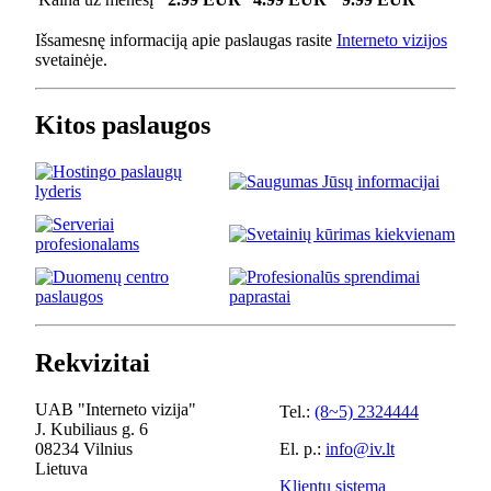
Išsamesnę informaciją apie paslaugas rasite
Interneto vizijos
svetainėje.
Kitos paslaugos
Rekvizitai
UAB "Interneto vizija"
Tel.:
(8~5) 2324444
J. Kubiliaus g. 6
08234 Vilnius
El. p.:
info@iv.lt
Lietuva
Klientų sistema