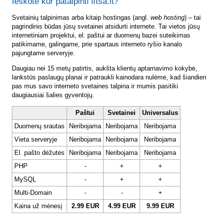
Ieškote kur patalpinti lftsa.lt?
Svetainių talpinimas arba kitaip hostingas (angl.
web hosting
) – tai
pagrindinis būdas jūsų svetainei atsidurti internete. Tai vietos jūsų
internetiniam projektui, el. paštui ar duomenų bazei suteikimas
patikimame, galingame, prie spartaus interneto ryšio kanalo
pajungtame serveryje.
Daugiau nei 15 metų patirtis, aukšta klientų aptarnavimo kokybė,
lankstūs paslaugų planai ir patraukli kainodara nulėmė, kad šiandien
pas mus savo interneto svetaines talpina ir mumis pasitiki
daugiausiai šalies gyventojų.
Paštui
Svetainei
Universalus
Duomenų srautas
Neribojama
Neribojama
Neribojama
Vieta serveryje
Neribojama
Neribojama
Neribojama
El. pašto dėžutės
Neribojama
Neribojama
Neribojama
PHP
-
+
+
MySQL
-
+
+
Multi-Domain
-
-
+
Kaina už mėnesį
2.99 EUR
4.99 EUR
9.99 EUR