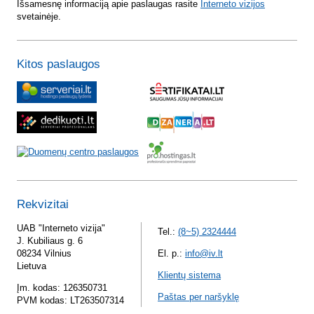
Išsamesnę informaciją apie paslaugas rasite
Interneto vizijos
svetainėje.
Kitos paslaugos
Rekvizitai
UAB "Interneto vizija"
Tel.:
(8~5) 2324444
J. Kubiliaus g. 6
08234 Vilnius
El. p.:
info@iv.lt
Lietuva
Klientų sistema
Įm. kodas: 126350731
Paštas per naršyklę
PVM kodas: LT263507314