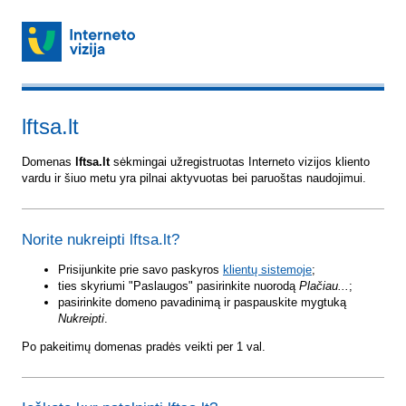
lftsa.lt
Domenas
lftsa.lt
sėkmingai užregistruotas Interneto vizijos kliento
vardu ir šiuo metu yra pilnai aktyvuotas bei paruoštas naudojimui.
Norite nukreipti lftsa.lt?
Prisijunkite prie savo paskyros
klientų sistemoje
;
ties skyriumi "Paslaugos" pasirinkite nuorodą
Plačiau...
;
pasirinkite domeno pavadinimą ir paspauskite mygtuką
Nukreipti
.
Po pakeitimų domenas pradės veikti per 1 val.