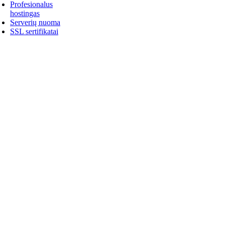
Profesionalus
hostingas
Serverių nuoma
SSL sertifikatai