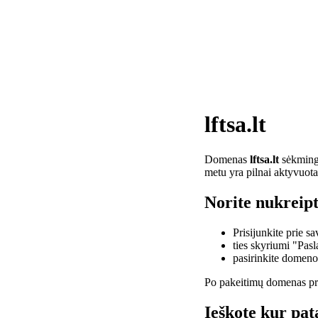
lftsa.lt
Domenas
lftsa.lt
sėkminga
metu yra pilnai aktyvuota
Norite nukreipti
Prisijunkite prie 
ties skyriumi "Pas
pasirinkite domen
Po pakeitimų domenas pra
Ieškote kur pata