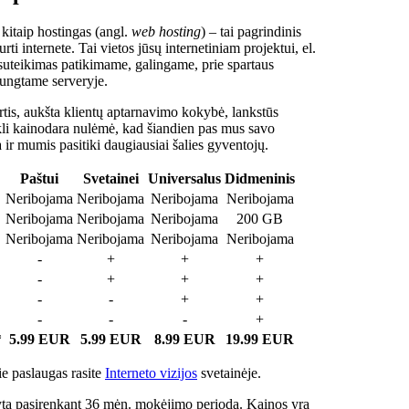
 kitaip hostingas (angl.
web hosting
) – tai pagrindinis
rti internete. Tai vietos jūsų internetiniam projektui, el.
suteikimas patikimame, galingame, prie spartaus
jungtame serveryje.
tis, aukšta klientų aptarnavimo kokybė, lankstūs
ukli kainodara nulėmė, kad šiandien pas mus savo
a ir mumis pasitiki daugiausiai šalies gyventojų.
Paštui
Svetainei
Universalus
Didmeninis
Neribojama
Neribojama
Neribojama
Neribojama
Neribojama
Neribojama
Neribojama
200 GB
Neribojama
Neribojama
Neribojama
Neribojama
-
+
+
+
-
+
+
+
-
-
+
+
-
-
-
+
*
5.99 EUR
5.99 EUR
8.99 EUR
19.99 EUR
e paslaugas rasite
Interneto vizijos
svetainėje.
ta pasirenkant 36 mėn. mokėjimo periodą. Kainos yra