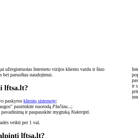
i užregistruotas Interneto vizijos kliento vardu ir šiuo
Int
s bei paruoštas naudojimui.
pop
pas
ir 
 lftsa.lt?
pri
int
savo paskyros
klientų sistemoje
;
laugos" pasirinkite nuorodą
Plačiau...
;
o pavadinimą ir paspauskite mygtuką
Nukreipti
.
dės veikti per 1 val.
lpinti lftsa.lt?