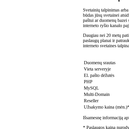
Svetainių talpinimas arba
būdas jūsų svetainei atsidu
paštui ar duomenų bazei 
interneto ryšio kanalo pa
Daugiau nei 20 metų patir
paslaugų planai ir patra
interneto svetaines talpin
Duomenų srautas
Vieta serveryje
El. pašto dėžutės
PHP
MySQL
Multi-Domain
Reseller
Užsakymo kaina (mėn.)
Išsamesnę informaciją api
* Paslaugos kaina nurody