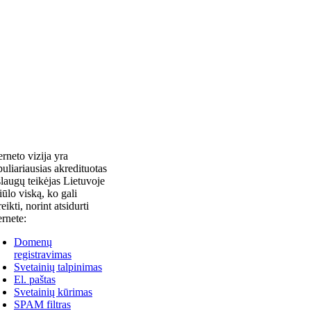
erneto vizija yra
uliariausias akredituotas
laugų teikėjas Lietuvoje
siūlo viską, ko gali
reikti, norint atsidurti
ernete:
Domenų
registravimas
Svetainių talpinimas
El. paštas
Svetainių kūrimas
SPAM filtras