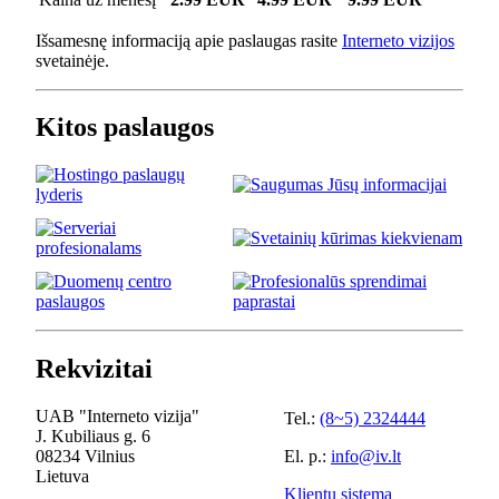
Išsamesnę informaciją apie paslaugas rasite
Interneto vizijos
svetainėje.
Kitos paslaugos
Rekvizitai
UAB "Interneto vizija"
Tel.:
(8~5) 2324444
J. Kubiliaus g. 6
08234 Vilnius
El. p.:
info@iv.lt
Lietuva
Klientų sistema