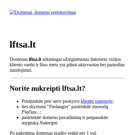
lftsa.lt
Domenas
lftsa.lt
sėkmingai užregistruotas Interneto vizijos
kliento vardu ir šiuo metu yra pilnai aktyvuotas bei paruoštas
naudojimui.
Norite nukreipti lftsa.lt?
Prisijunkite prie savo paskyros
klientų sistemoje
;
ties skyriumi "Paslaugos" pasirinkite nuorodą
Plačiau...
;
pasirinkite domeno pavadinimą ir paspauskite
mygtuką
Nukreipti
.
Po pakeitimų domenas pradės veikti per 1 val.