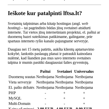
Ieškote kur patalpinti lftsa.lt?
Svetainių talpinimas arba kitaip hostingas (angl.
web
hosting
) – tai pagrindinis būdas jūsų svetainei atsidurti
internete. Tai vietos jūsų internetiniam projektui, el. paštui ar
duomenų bazei suteikimas patikimame, galingame, prie
spartaus interneto ryšio kanalo pajungtame serveryje.
Daugiau nei 15 metų patirtis, aukšta klientų aptarnavimo
kokybė, lankstūs paslaugų planai ir patraukli kainodara
nulėmė, kad šiandien pas mus savo interneto svetaines
talpina ir mumis pasitiki daugiausiai šalies gyventojų.
Paštui
Svetainei
Universalus
Duomenų srautas
Neribojama
Neribojama
Neribojama
Vieta serveryje
Neribojama
Neribojama
Neribojama
El. pašto dėžutės
Neribojama
Neribojama
Neribojama
PHP
-
+
+
MySQL
-
+
+
Multi-Domain
-
-
+
Kaina už mėnesį
2.99 EUR
4.99 EUR
9.99 EUR