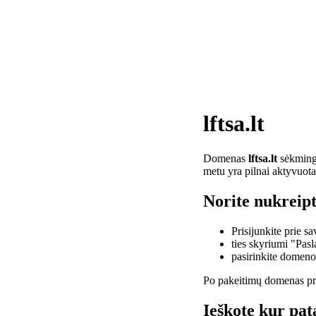
lftsa.lt
Domenas
lftsa.lt
sėkminga
metu yra pilnai aktyvuota
Norite nukreipti
Prisijunkite prie 
ties skyriumi "Pas
pasirinkite domen
Po pakeitimų domenas pra
Ieškote kur pata