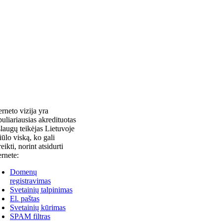
erneto vizija yra
uliariausias akredituotas
laugų teikėjas Lietuvoje
siūlo viską, ko gali
reikti, norint atsidurti
ernete:
Domenų
registravimas
Svetainių talpinimas
El. paštas
Svetainių kūrimas
SPAM filtras