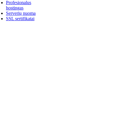
Profesionalus
hostingas
Serverių nuoma
SSL sertifikatai