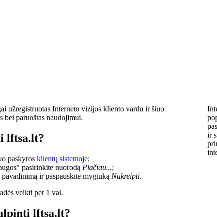
i užregistruotas Interneto vizijos kliento vardu ir šiuo
Int
s bei paruoštas naudojimui.
pop
pas
ir 
 lftsa.lt?
pri
int
savo paskyros
klientų sistemoje
;
laugos" pasirinkite nuorodą
Plačiau...
;
o pavadinimą ir paspauskite mygtuką
Nukreipti
.
dės veikti per 1 val.
lpinti lftsa.lt?