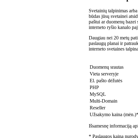
Svetainių talpinimas arba
būdas jūsų svetainei atsidu
paštui ar duomenų bazei 
interneto ryšio kanalo pa
Daugiau nei 20 metų patir
paslaugų planai ir patra
interneto svetaines talpin
Duomenų srautas
Vieta serveryje
El. pašto dėžutės
PHP
MySQL
Multi-Domain
Reseller
Užsakymo kaina (mėn.)
Išsamesnę informaciją api
* Paslaugos kaina nurody