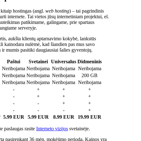
 kitaip hostingas (angl.
web hosting
) – tai pagrindinis
rti internete. Tai vietos jūsų internetiniam projektui, el.
suteikimas patikimame, galingame, prie spartaus
jungtame serveryje.
tis, aukšta klientų aptarnavimo kokybė, lankstūs
ukli kainodara nulėmė, kad šiandien pas mus savo
a ir mumis pasitiki daugiausiai šalies gyventojų.
Paštui
Svetainei
Universalus
Didmeninis
Neribojama
Neribojama
Neribojama
Neribojama
Neribojama
Neribojama
Neribojama
200 GB
Neribojama
Neribojama
Neribojama
Neribojama
-
+
+
+
-
+
+
+
-
-
+
+
-
-
-
+
*
5.99 EUR
5.99 EUR
8.99 EUR
19.99 EUR
e paslaugas rasite
Interneto vizijos
svetainėje.
ta pasirenkant 36 mėn. mokėjimo periodą. Kainos yra