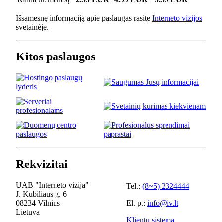
Išsamesnę informaciją apie paslaugas rasite
Interneto vizijos
svetainėje.
Kitos paslaugos
Rekvizitai
UAB "Interneto vizija"
Tel.:
(8~5) 2324444
J. Kubiliaus g. 6
08234 Vilnius
El. p.:
info@iv.lt
Lietuva
Klientų sistema