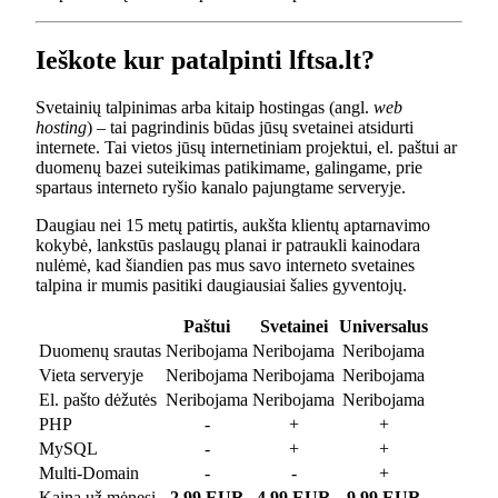
Ieškote kur patalpinti lftsa.lt?
Svetainių talpinimas arba kitaip hostingas (angl.
web
hosting
) – tai pagrindinis būdas jūsų svetainei atsidurti
internete. Tai vietos jūsų internetiniam projektui, el. paštui ar
duomenų bazei suteikimas patikimame, galingame, prie
spartaus interneto ryšio kanalo pajungtame serveryje.
Daugiau nei 15 metų patirtis, aukšta klientų aptarnavimo
kokybė, lankstūs paslaugų planai ir patraukli kainodara
nulėmė, kad šiandien pas mus savo interneto svetaines
talpina ir mumis pasitiki daugiausiai šalies gyventojų.
Paštui
Svetainei
Universalus
Duomenų srautas
Neribojama
Neribojama
Neribojama
Vieta serveryje
Neribojama
Neribojama
Neribojama
El. pašto dėžutės
Neribojama
Neribojama
Neribojama
PHP
-
+
+
MySQL
-
+
+
Multi-Domain
-
-
+
Kaina už mėnesį
2.99 EUR
4.99 EUR
9.99 EUR