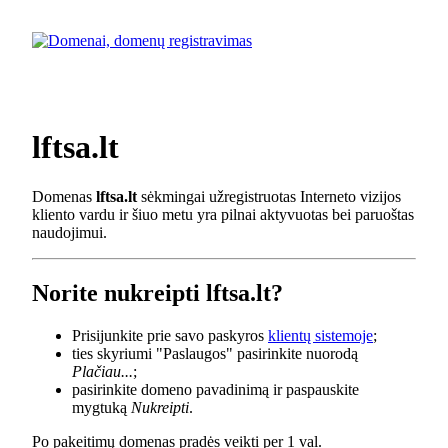
lftsa.lt
Domenas
lftsa.lt
sėkmingai užregistruotas Interneto vizijos
kliento vardu ir šiuo metu yra pilnai aktyvuotas bei paruoštas
naudojimui.
Norite nukreipti lftsa.lt?
Prisijunkite prie savo paskyros
klientų sistemoje
;
ties skyriumi "Paslaugos" pasirinkite nuorodą
Plačiau...
;
pasirinkite domeno pavadinimą ir paspauskite
mygtuką
Nukreipti
.
Po pakeitimų domenas pradės veikti per 1 val.