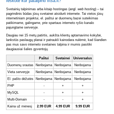
Ieškote kur patalpinti lftsa.lt?
Svetainių talpinimas arba kitaip hostingas (angl.
web hosting
) – tai
pagrindinis būdas jūsų svetainei atsidurti internete. Tai vietos jūsų
internetiniam projektui, el. paštui ar duomenų bazei suteikimas
patikimame, galingame, prie spartaus interneto ryšio kanalo
pajungtame serveryje.
Daugiau nei 15 metų patirtis, aukšta klientų aptarnavimo kokybė,
lankstūs paslaugų planai ir patraukli kainodara nulėmė, kad šiandien
pas mus savo interneto svetaines talpina ir mumis pasitiki
daugiausiai šalies gyventojų.
Paštui
Svetainei
Universalus
Duomenų srautas
Neribojama
Neribojama
Neribojama
Vieta serveryje
Neribojama
Neribojama
Neribojama
El. pašto dėžutės
Neribojama
Neribojama
Neribojama
PHP
-
+
+
MySQL
-
+
+
Multi-Domain
-
-
+
Kaina už mėnesį
2.99 EUR
4.99 EUR
9.99 EUR