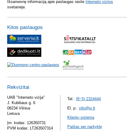
Išsamesnę informaciją apie paslaugas rasite
Interneto vizijos
svetainėje.
Kitos paslaugos
Rekvizitai
UAB "Interneto vizija"
Tel.:
(8~5) 2324444
J. Kubiliaus g. 6
08234 Vilnius
El. p.:
info@iv.lt
Lietuva
Klientų sistema
Įm. kodas: 126350731
Paštas per naršyklę
PVM kodas: LT263507314