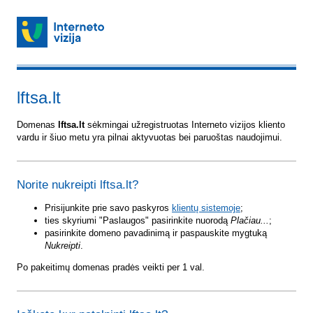
lftsa.lt
Domenas
lftsa.lt
sėkmingai užregistruotas Interneto vizijos kliento
vardu ir šiuo metu yra pilnai aktyvuotas bei paruoštas naudojimui.
Norite nukreipti lftsa.lt?
Prisijunkite prie savo paskyros
klientų sistemoje
;
ties skyriumi "Paslaugos" pasirinkite nuorodą
Plačiau...
;
pasirinkite domeno pavadinimą ir paspauskite mygtuką
Nukreipti
.
Po pakeitimų domenas pradės veikti per 1 val.