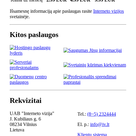
Išsamesnę informaciją apie paslaugas rasite
Interneto vizijos
svetainėje.
Kitos paslaugos
Rekvizitai
UAB "Interneto vizija"
Tel.:
(8~5) 2324444
J. Kubiliaus g. 6
08234 Vilnius
El. p.:
info@iv.lt
Lietuva
Klientų sistema