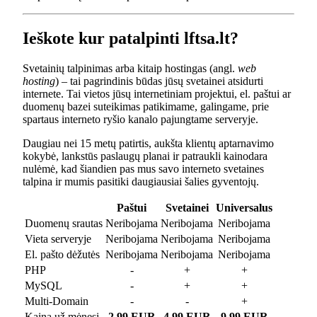
Ieškote kur patalpinti lftsa.lt?
Svetainių talpinimas arba kitaip hostingas (angl.
web
hosting
) – tai pagrindinis būdas jūsų svetainei atsidurti
internete. Tai vietos jūsų internetiniam projektui, el. paštui ar
duomenų bazei suteikimas patikimame, galingame, prie
spartaus interneto ryšio kanalo pajungtame serveryje.
Daugiau nei 15 metų patirtis, aukšta klientų aptarnavimo
kokybė, lankstūs paslaugų planai ir patraukli kainodara
nulėmė, kad šiandien pas mus savo interneto svetaines
talpina ir mumis pasitiki daugiausiai šalies gyventojų.
Paštui
Svetainei
Universalus
Duomenų srautas
Neribojama
Neribojama
Neribojama
Vieta serveryje
Neribojama
Neribojama
Neribojama
El. pašto dėžutės
Neribojama
Neribojama
Neribojama
PHP
-
+
+
MySQL
-
+
+
Multi-Domain
-
-
+
Kaina už mėnesį
2.99 EUR
4.99 EUR
9.99 EUR