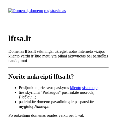
lftsa.lt
Domenas
lftsa.lt
sėkmingai užregistruotas Interneto vizijos
kliento vardu ir šiuo metu yra pilnai aktyvuotas bei paruoštas
naudojimui.
Norite nukreipti lftsa.lt?
Prisijunkite prie savo paskyros
klientų sistemoje
;
ties skyriumi "Paslaugos" pasirinkite nuorodą
Plačiau...
;
pasirinkite domeno pavadinimą ir paspauskite
mygtuką
Nukreipti
.
Po pakeitimų domenas pradės veikti per 1 val.