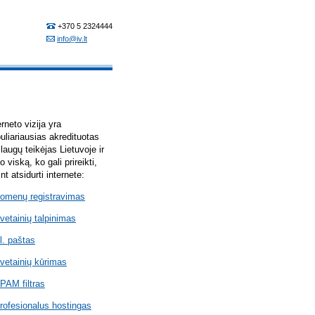
erneto vizija yra
uliariausias akredituotas
laugų teikėjas Lietuvoje ir
lo viską, ko gali prireikti,
int atsidurti internete:
omenų registravimas
vetainių talpinimas
l. paštas
vetainių kūrimas
PAM filtras
rofesionalus hostingas