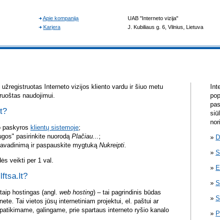
žregistruotas Interneto vizijos kliento vardu ir šiuo metu
Int
aruoštas naudojimui.
pop
pas
lt?
siū
nor
vo paskyros
klientų sistemoje
;
ugos" pasirinkite nuorodą
Plačiau...
;
D
pavadinimą ir paspauskite mygtuką
Nukreipti
.
S
s veikti per 1 val.
E
lftsa.lt?
S
itaip hostingas (angl.
web hosting
) – tai pagrindinis būdas
S
rnete. Tai vietos jūsų internetiniam projektui, el. paštui ar
atikimame, galingame, prie spartaus interneto ryšio kanalo
P