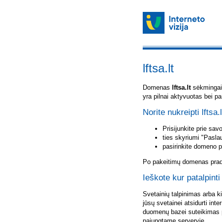
lftsa.lt
Domenas
lftsa.lt
sėkmingai u
yra pilnai aktyvuotas bei p
Norite nukreipti lftsa.
Prisijunkite prie sa
ties skyriumi "Pasla
pasirinkite domeno 
Po pakeitimų domenas pradė
Ieškote kur patalpinti 
Svetainių talpinimas arba k
jūsų svetainei atsidurti inte
duomenų bazei suteikimas p
pajungtame serveryje.