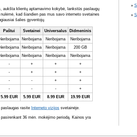
S
s, aukšta klientų aptarnavimo kokybė, lankstūs paslaugų
ra nulėmė, kad šiandien pas mus savo interneto svetaines
S
ugiausiai šalies gyventojų.
Paštui
Svetainei
Universalus
Didmeninis
Neribojama
Neribojama
Neribojama
Neribojama
Neribojama
Neribojama
Neribojama
200 GB
Neribojama
Neribojama
Neribojama
Neribojama
-
+
+
+
-
+
+
+
-
-
+
+
-
-
-
+
5.99 EUR
5.99 EUR
8.99 EUR
19.99 EUR
 paslaugas rasite
Interneto vizijos
svetainėje.
 pasirenkant 36 mėn. mokėjimo periodą. Kainos yra