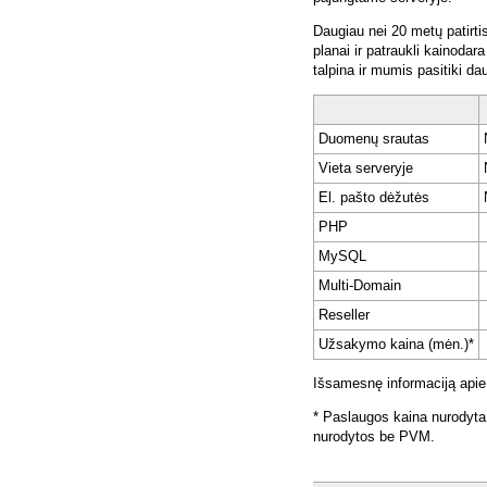
Daugiau nei 20 metų patirti
planai ir patraukli kainoda
talpina ir mumis pasitiki da
Duomenų srautas
Vieta serveryje
El. pašto dėžutės
PHP
MySQL
Multi-Domain
Reseller
Užsakymo kaina (mėn.)*
Išsamesnę informaciją apie
* Paslaugos kaina nurodyta
nurodytos be PVM.