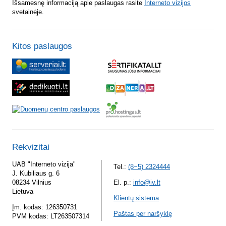
Išsamesnę informaciją apie paslaugas rasite
Interneto vizijos
svetainėje.
Kitos paslaugos
Rekvizitai
UAB "Interneto vizija"
Tel.:
(8~5) 2324444
J. Kubiliaus g. 6
08234 Vilnius
El. p.:
info@iv.lt
Lietuva
Klientų sistema
Įm. kodas: 126350731
Paštas per naršyklę
PVM kodas: LT263507314