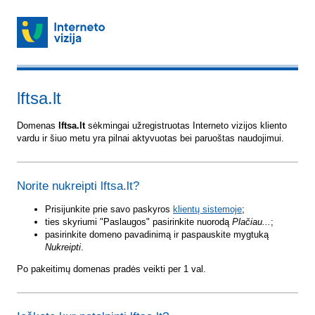
lftsa.lt
Domenas
lftsa.lt
sėkmingai užregistruotas Interneto vizijos kliento
vardu ir šiuo metu yra pilnai aktyvuotas bei paruoštas naudojimui.
Norite nukreipti lftsa.lt?
Prisijunkite prie savo paskyros
klientų sistemoje
;
ties skyriumi "Paslaugos" pasirinkite nuorodą
Plačiau...
;
pasirinkite domeno pavadinimą ir paspauskite mygtuką
Nukreipti
.
Po pakeitimų domenas pradės veikti per 1 val.