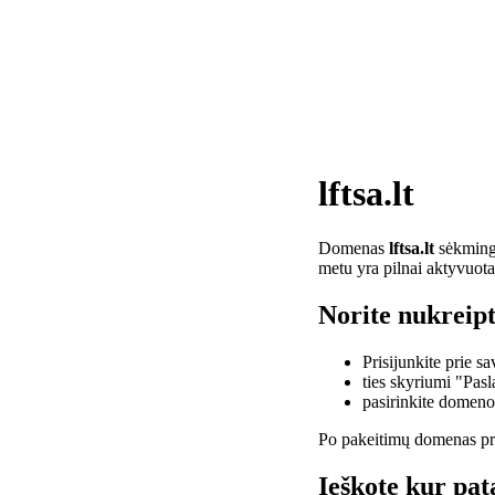
lftsa.lt
Domenas
lftsa.lt
sėkminga
metu yra pilnai aktyvuota
Norite nukreipti
Prisijunkite prie 
ties skyriumi "Pas
pasirinkite domen
Po pakeitimų domenas pra
Ieškote kur pata