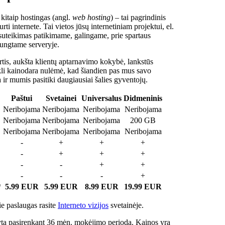
 kitaip hostingas (angl.
web hosting
) – tai pagrindinis
rti internete. Tai vietos jūsų internetiniam projektui, el.
suteikimas patikimame, galingame, prie spartaus
jungtame serveryje.
tis, aukšta klientų aptarnavimo kokybė, lankstūs
ukli kainodara nulėmė, kad šiandien pas mus savo
a ir mumis pasitiki daugiausiai šalies gyventojų.
Paštui
Svetainei
Universalus
Didmeninis
Neribojama
Neribojama
Neribojama
Neribojama
Neribojama
Neribojama
Neribojama
200 GB
Neribojama
Neribojama
Neribojama
Neribojama
-
+
+
+
-
+
+
+
-
-
+
+
-
-
-
+
*
5.99 EUR
5.99 EUR
8.99 EUR
19.99 EUR
e paslaugas rasite
Interneto vizijos
svetainėje.
ta pasirenkant 36 mėn. mokėjimo periodą. Kainos yra