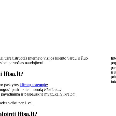
i užregistruotas Interneto vizijos kliento vardu ir šiuo
Int
s bei paruoštas naudojimui.
pop
pas
ir 
 lftsa.lt?
pri
int
savo paskyros
klientų sistemoje
;
laugos" pasirinkite nuorodą
Plačiau...
;
o pavadinimą ir paspauskite mygtuką
Nukreipti
.
dės veikti per 1 val.
lpinti lftsa.lt?