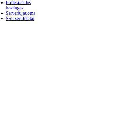
Profesionalus
hostingas
Serverių nuoma
SSL sertifikatai