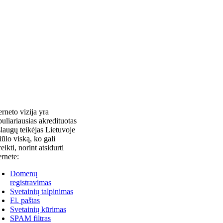
erneto vizija yra
uliariausias akredituotas
laugų teikėjas Lietuvoje
siūlo viską, ko gali
reikti, norint atsidurti
ernete:
Domenų
registravimas
Svetainių talpinimas
El. paštas
Svetainių kūrimas
SPAM filtras