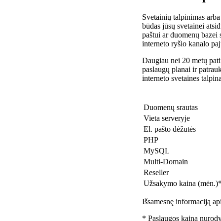
Svetainių talpinimas arba
būdas jūsų svetainei atsidu
paštui ar duomenų bazei 
interneto ryšio kanalo pa
Daugiau nei 20 metų patir
paslaugų planai ir patra
interneto svetaines talpin
Duomenų srautas
Vieta serveryje
El. pašto dėžutės
PHP
MySQL
Multi-Domain
Reseller
Užsakymo kaina (mėn.)
Išsamesnę informaciją api
* Paslaugos kaina nurody