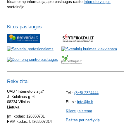
Išsamesnę informaciją apie paslaugas rasite
Interneto vizijos
svetainėje.
Kitos paslaugos
Rekvizitai
UAB "Interneto vizija"
Tel.:
(8~5) 2324444
J. Kubiliaus g. 6
08234 Vilnius
El. p.:
info@iv.lt
Lietuva
Klientų sistema
Įm. kodas: 126350731
Paštas per naršyklę
PVM kodas: LT263507314