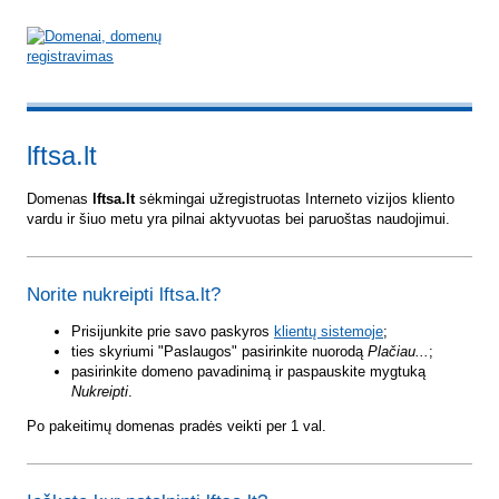
lftsa.lt
Domenas
lftsa.lt
sėkmingai užregistruotas Interneto vizijos kliento
vardu ir šiuo metu yra pilnai aktyvuotas bei paruoštas naudojimui.
Norite nukreipti lftsa.lt?
Prisijunkite prie savo paskyros
klientų sistemoje
;
ties skyriumi "Paslaugos" pasirinkite nuorodą
Plačiau...
;
pasirinkite domeno pavadinimą ir paspauskite mygtuką
Nukreipti
.
Po pakeitimų domenas pradės veikti per 1 val.