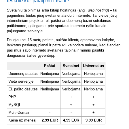
Ieškote kur patalpinti lftsa.lt?
Svetainių talpinimas arba kitaip hostingas (angl.
web hosting
) – tai
pagrindinis būdas jūsų svetainei atsidurti internete. Tai vietos jūsų
internetiniam projektui, el. paštui ar duomenų bazei suteikimas
patikimame, galingame, prie spartaus interneto ryšio kanalo
pajungtame serveryje.
Daugiau nei 15 metų patirtis, aukšta klientų aptarnavimo kokybė,
lankstūs paslaugų planai ir patraukli kainodara nulėmė, kad šiandien
pas mus savo interneto svetaines talpina ir mumis pasitiki
daugiausiai šalies gyventojų.
Paštui
Svetainei
Universalus
Duomenų srautas
Neribojama
Neribojama
Neribojama
Vieta serveryje
Neribojama
Neribojama
Neribojama
El. pašto dėžutės
Neribojama
Neribojama
Neribojama
PHP
-
+
+
MySQL
-
+
+
Multi-Domain
-
-
+
Kaina už mėnesį
2.99 EUR
4.99 EUR
9.99 EUR