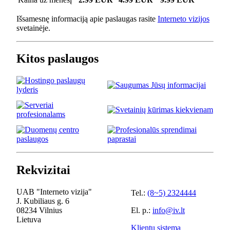
Išsamesnę informaciją apie paslaugas rasite
Interneto vizijos
svetainėje.
Kitos paslaugos
Rekvizitai
UAB "Interneto vizija"
Tel.:
(8~5) 2324444
J. Kubiliaus g. 6
08234 Vilnius
El. p.:
info@iv.lt
Lietuva
Klientų sistema