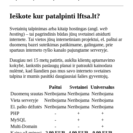
Ieškote kur patalpinti lftsa.lt?
Svetainių talpinimas arba kitaip hostingas (angl.
web
hosting
) – tai pagrindinis būdas jūsų svetainei atsidurti
internete. Tai vietos jūsų internetiniam projektui, el. paštui ar
duomenų bazei suteikimas patikimame, galingame, prie
spartaus interneto ryšio kanalo pajungtame serveryje.
Daugiau nei 15 metų patirtis, aukšta klientų aptarnavimo
kokybė, lankstūs paslaugų planai ir patraukli kainodara
nulėmė, kad šiandien pas mus savo interneto svetaines
talpina ir mumis pasitiki daugiausiai šalies gyventojų.
Paštui
Svetainei
Universalus
Duomenų srautas
Neribojama
Neribojama
Neribojama
Vieta serveryje
Neribojama
Neribojama
Neribojama
El. pašto dėžutės
Neribojama
Neribojama
Neribojama
PHP
-
+
+
MySQL
-
+
+
Multi-Domain
-
-
+
Kaina už mėnesį
2.99 EUR
4.99 EUR
9.99 EUR