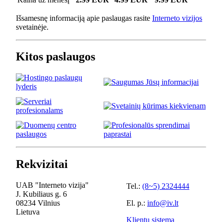
Išsamesnę informaciją apie paslaugas rasite
Interneto vizijos
svetainėje.
Kitos paslaugos
Rekvizitai
UAB "Interneto vizija"
Tel.:
(8~5) 2324444
J. Kubiliaus g. 6
08234 Vilnius
El. p.:
info@iv.lt
Lietuva
Klientų sistema