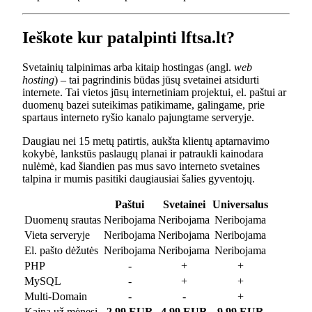
Ieškote kur patalpinti lftsa.lt?
Svetainių talpinimas arba kitaip hostingas (angl.
web
hosting
) – tai pagrindinis būdas jūsų svetainei atsidurti
internete. Tai vietos jūsų internetiniam projektui, el. paštui ar
duomenų bazei suteikimas patikimame, galingame, prie
spartaus interneto ryšio kanalo pajungtame serveryje.
Daugiau nei 15 metų patirtis, aukšta klientų aptarnavimo
kokybė, lankstūs paslaugų planai ir patraukli kainodara
nulėmė, kad šiandien pas mus savo interneto svetaines
talpina ir mumis pasitiki daugiausiai šalies gyventojų.
Paštui
Svetainei
Universalus
Duomenų srautas
Neribojama
Neribojama
Neribojama
Vieta serveryje
Neribojama
Neribojama
Neribojama
El. pašto dėžutės
Neribojama
Neribojama
Neribojama
PHP
-
+
+
MySQL
-
+
+
Multi-Domain
-
-
+
Kaina už mėnesį
2.99 EUR
4.99 EUR
9.99 EUR