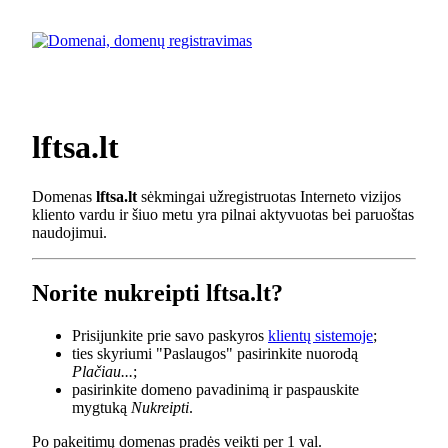
lftsa.lt
Domenas
lftsa.lt
sėkmingai užregistruotas Interneto vizijos
kliento vardu ir šiuo metu yra pilnai aktyvuotas bei paruoštas
naudojimui.
Norite nukreipti lftsa.lt?
Prisijunkite prie savo paskyros
klientų sistemoje
;
ties skyriumi "Paslaugos" pasirinkite nuorodą
Plačiau...
;
pasirinkite domeno pavadinimą ir paspauskite
mygtuką
Nukreipti
.
Po pakeitimų domenas pradės veikti per 1 val.