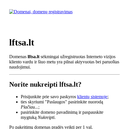
lftsa.lt
Domenas
lftsa.lt
sėkmingai užregistruotas Interneto vizijos
kliento vardu ir šiuo metu yra pilnai aktyvuotas bei paruoštas
naudojimui.
Norite nukreipti lftsa.lt?
Prisijunkite prie savo paskyros
klientų sistemoje
;
ties skyriumi "Paslaugos" pasirinkite nuorodą
Plačiau...
;
pasirinkite domeno pavadinimą ir paspauskite
mygtuką
Nukreipti
.
Po pakeitimų domenas pradės veikti per 1 val.