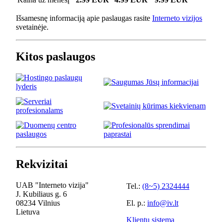
Išsamesnę informaciją apie paslaugas rasite
Interneto vizijos
svetainėje.
Kitos paslaugos
Rekvizitai
UAB "Interneto vizija"
Tel.:
(8~5) 2324444
J. Kubiliaus g. 6
08234 Vilnius
El. p.:
info@iv.lt
Lietuva
Klientų sistema