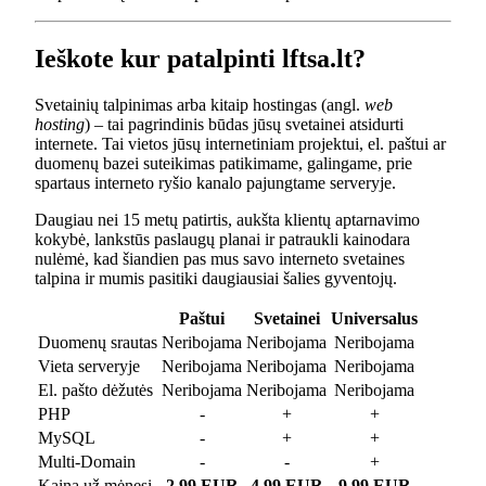
Ieškote kur patalpinti lftsa.lt?
Svetainių talpinimas arba kitaip hostingas (angl.
web
hosting
) – tai pagrindinis būdas jūsų svetainei atsidurti
internete. Tai vietos jūsų internetiniam projektui, el. paštui ar
duomenų bazei suteikimas patikimame, galingame, prie
spartaus interneto ryšio kanalo pajungtame serveryje.
Daugiau nei 15 metų patirtis, aukšta klientų aptarnavimo
kokybė, lankstūs paslaugų planai ir patraukli kainodara
nulėmė, kad šiandien pas mus savo interneto svetaines
talpina ir mumis pasitiki daugiausiai šalies gyventojų.
Paštui
Svetainei
Universalus
Duomenų srautas
Neribojama
Neribojama
Neribojama
Vieta serveryje
Neribojama
Neribojama
Neribojama
El. pašto dėžutės
Neribojama
Neribojama
Neribojama
PHP
-
+
+
MySQL
-
+
+
Multi-Domain
-
-
+
Kaina už mėnesį
2.99 EUR
4.99 EUR
9.99 EUR