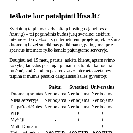
Ieškote kur patalpinti lftsa.lt?
Svetainių talpinimas arba kitaip hostingas (angl.
web
hosting
) – tai pagrindinis būdas jūsų svetainei atsidurti
internete. Tai vietos jūsų internetiniam projektui, el. paštui ar
duomenų bazei suteikimas patikimame, galingame, prie
spartaus interneto ryšio kanalo pajungtame serveryje.
Daugiau nei 15 metų patirtis, aukšta klientų aptarnavimo
kokybė, lankstūs paslaugų planai ir patraukli kainodara
nulėmė, kad šiandien pas mus savo interneto svetaines
talpina ir mumis pasitiki daugiausiai šalies gyventojų.
Paštui
Svetainei
Universalus
Duomenų srautas
Neribojama
Neribojama
Neribojama
Vieta serveryje
Neribojama
Neribojama
Neribojama
El. pašto dėžutės
Neribojama
Neribojama
Neribojama
PHP
-
+
+
MySQL
-
+
+
Multi-Domain
-
-
+
Kaina už mėnesį
2.99 EUR
4.99 EUR
9.99 EUR