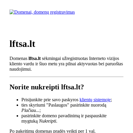
lftsa.lt
Domenas
lftsa.lt
sėkmingai užregistruotas Interneto vizijos
kliento vardu ir šiuo metu yra pilnai aktyvuotas bei paruoštas
naudojimui.
Norite nukreipti lftsa.lt?
Prisijunkite prie savo paskyros
klientų sistemoje
;
ties skyriumi "Paslaugos" pasirinkite nuorodą
Plačiau...
;
pasirinkite domeno pavadinimą ir paspauskite
mygtuką
Nukreipti
.
Po pakeitimų domenas pradės veikti per 1 val.