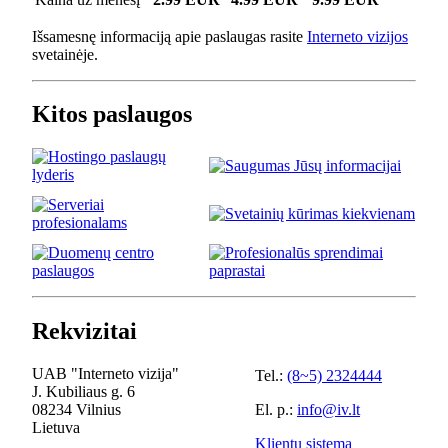
Išsamesnę informaciją apie paslaugas rasite
Interneto vizijos
svetainėje.
Kitos paslaugos
Rekvizitai
UAB "Interneto vizija"
Tel.:
(8~5) 2324444
J. Kubiliaus g. 6
08234 Vilnius
El. p.:
info@iv.lt
Lietuva
Klientų sistema