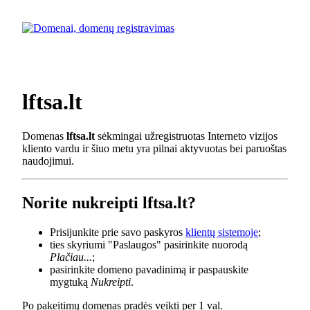
lftsa.lt
Domenas
lftsa.lt
sėkmingai užregistruotas Interneto vizijos
kliento vardu ir šiuo metu yra pilnai aktyvuotas bei paruoštas
naudojimui.
Norite nukreipti lftsa.lt?
Prisijunkite prie savo paskyros
klientų sistemoje
;
ties skyriumi "Paslaugos" pasirinkite nuorodą
Plačiau...
;
pasirinkite domeno pavadinimą ir paspauskite
mygtuką
Nukreipti
.
Po pakeitimų domenas pradės veikti per 1 val.