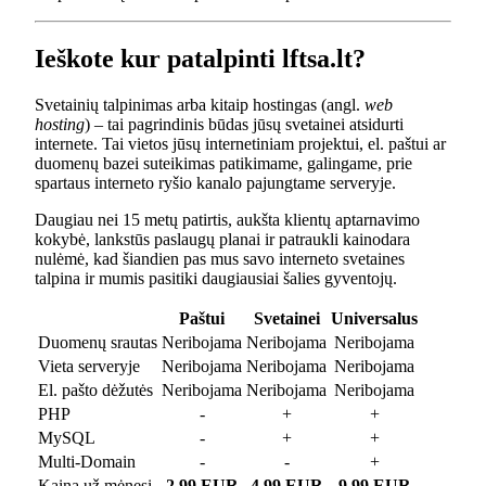
Ieškote kur patalpinti lftsa.lt?
Svetainių talpinimas arba kitaip hostingas (angl.
web
hosting
) – tai pagrindinis būdas jūsų svetainei atsidurti
internete. Tai vietos jūsų internetiniam projektui, el. paštui ar
duomenų bazei suteikimas patikimame, galingame, prie
spartaus interneto ryšio kanalo pajungtame serveryje.
Daugiau nei 15 metų patirtis, aukšta klientų aptarnavimo
kokybė, lankstūs paslaugų planai ir patraukli kainodara
nulėmė, kad šiandien pas mus savo interneto svetaines
talpina ir mumis pasitiki daugiausiai šalies gyventojų.
Paštui
Svetainei
Universalus
Duomenų srautas
Neribojama
Neribojama
Neribojama
Vieta serveryje
Neribojama
Neribojama
Neribojama
El. pašto dėžutės
Neribojama
Neribojama
Neribojama
PHP
-
+
+
MySQL
-
+
+
Multi-Domain
-
-
+
Kaina už mėnesį
2.99 EUR
4.99 EUR
9.99 EUR