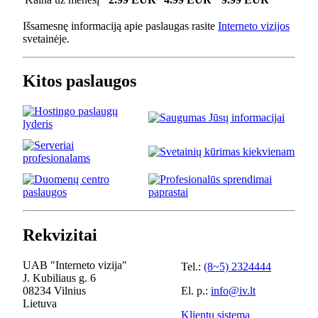
Išsamesnę informaciją apie paslaugas rasite
Interneto vizijos
svetainėje.
Kitos paslaugos
Rekvizitai
UAB "Interneto vizija"
Tel.:
(8~5) 2324444
J. Kubiliaus g. 6
08234 Vilnius
El. p.:
info@iv.lt
Lietuva
Klientų sistema