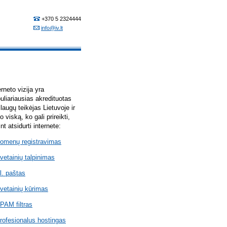
erneto vizija yra
uliariausias akredituotas
laugų teikėjas Lietuvoje ir
lo viską, ko gali prireikti,
int atsidurti internete:
omenų registravimas
vetainių talpinimas
l. paštas
vetainių kūrimas
PAM filtras
rofesionalus hostingas