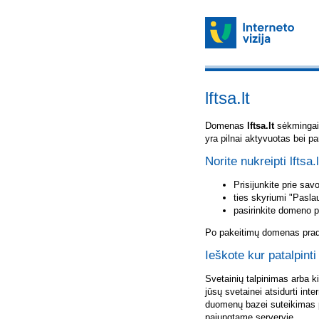
lftsa.lt
Domenas
lftsa.lt
sėkmingai u
yra pilnai aktyvuotas bei p
Norite nukreipti lftsa.
Prisijunkite prie sa
ties skyriumi "Pasla
pasirinkite domeno 
Po pakeitimų domenas pradė
Ieškote kur patalpinti 
Svetainių talpinimas arba k
jūsų svetainei atsidurti inte
duomenų bazei suteikimas p
pajungtame serveryje.