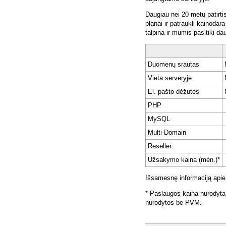
Daugiau nei 20 metų patirti
planai ir patraukli kainoda
talpina ir mumis pasitiki da
Duomenų srautas
Vieta serveryje
El. pašto dėžutės
PHP
MySQL
Multi-Domain
Reseller
Užsakymo kaina (mėn.)*
Išsamesnę informaciją apie
* Paslaugos kaina nurodyta
nurodytos be PVM.