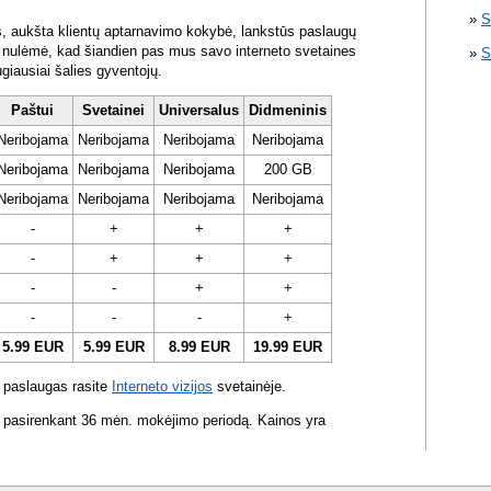
S
s, aukšta klientų aptarnavimo kokybė, lankstūs paslaugų
ra nulėmė, kad šiandien pas mus savo interneto svetaines
S
ugiausiai šalies gyventojų.
Paštui
Svetainei
Universalus
Didmeninis
Neribojama
Neribojama
Neribojama
Neribojama
Neribojama
Neribojama
Neribojama
200 GB
Neribojama
Neribojama
Neribojama
Neribojama
-
+
+
+
-
+
+
+
-
-
+
+
-
-
-
+
5.99 EUR
5.99 EUR
8.99 EUR
19.99 EUR
 paslaugas rasite
Interneto vizijos
svetainėje.
 pasirenkant 36 mėn. mokėjimo periodą. Kainos yra