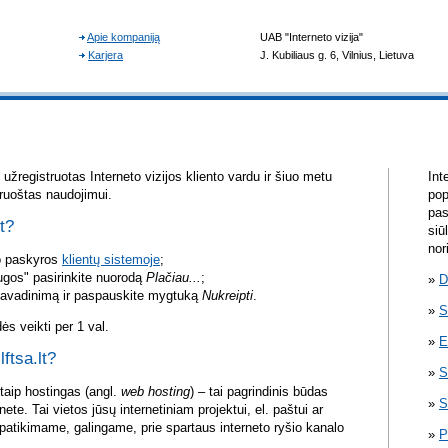
žregistruotas Interneto vizijos kliento vardu ir šiuo metu
Int
aruoštas naudojimui.
pop
pas
lt?
siū
nor
vo paskyros
klientų sistemoje
;
ugos" pasirinkite nuorodą
Plačiau...
;
D
pavadinimą ir paspauskite mygtuką
Nukreipti
.
S
s veikti per 1 val.
E
lftsa.lt?
S
itaip hostingas (angl.
web hosting
) – tai pagrindinis būdas
S
rnete. Tai vietos jūsų internetiniam projektui, el. paštui ar
atikimame, galingame, prie spartaus interneto ryšio kanalo
P