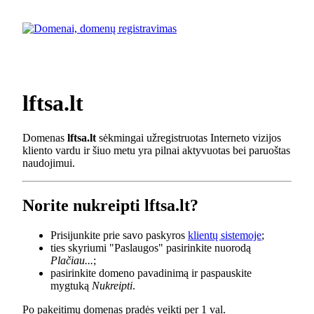
lftsa.lt
Domenas
lftsa.lt
sėkmingai užregistruotas Interneto vizijos
kliento vardu ir šiuo metu yra pilnai aktyvuotas bei paruoštas
naudojimui.
Norite nukreipti lftsa.lt?
Prisijunkite prie savo paskyros
klientų sistemoje
;
ties skyriumi "Paslaugos" pasirinkite nuorodą
Plačiau...
;
pasirinkite domeno pavadinimą ir paspauskite
mygtuką
Nukreipti
.
Po pakeitimų domenas pradės veikti per 1 val.