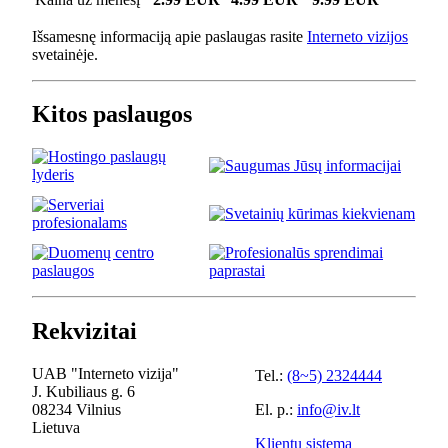
Išsamesnę informaciją apie paslaugas rasite
Interneto vizijos
svetainėje.
Kitos paslaugos
Rekvizitai
UAB "Interneto vizija"
Tel.:
(8~5) 2324444
J. Kubiliaus g. 6
08234 Vilnius
El. p.:
info@iv.lt
Lietuva
Klientų sistema