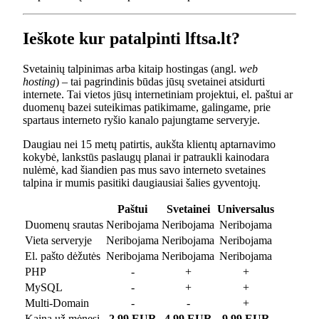
Ieškote kur patalpinti lftsa.lt?
Svetainių talpinimas arba kitaip hostingas (angl.
web
hosting
) – tai pagrindinis būdas jūsų svetainei atsidurti
internete. Tai vietos jūsų internetiniam projektui, el. paštui ar
duomenų bazei suteikimas patikimame, galingame, prie
spartaus interneto ryšio kanalo pajungtame serveryje.
Daugiau nei 15 metų patirtis, aukšta klientų aptarnavimo
kokybė, lankstūs paslaugų planai ir patraukli kainodara
nulėmė, kad šiandien pas mus savo interneto svetaines
talpina ir mumis pasitiki daugiausiai šalies gyventojų.
Paštui
Svetainei
Universalus
Duomenų srautas
Neribojama
Neribojama
Neribojama
Vieta serveryje
Neribojama
Neribojama
Neribojama
El. pašto dėžutės
Neribojama
Neribojama
Neribojama
PHP
-
+
+
MySQL
-
+
+
Multi-Domain
-
-
+
Kaina už mėnesį
2.99 EUR
4.99 EUR
9.99 EUR