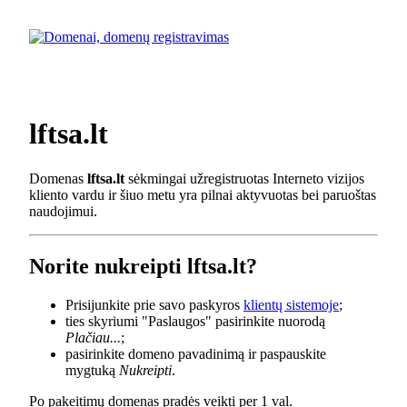
lftsa.lt
Domenas
lftsa.lt
sėkmingai užregistruotas Interneto vizijos
kliento vardu ir šiuo metu yra pilnai aktyvuotas bei paruoštas
naudojimui.
Norite nukreipti lftsa.lt?
Prisijunkite prie savo paskyros
klientų sistemoje
;
ties skyriumi "Paslaugos" pasirinkite nuorodą
Plačiau...
;
pasirinkite domeno pavadinimą ir paspauskite
mygtuką
Nukreipti
.
Po pakeitimų domenas pradės veikti per 1 val.