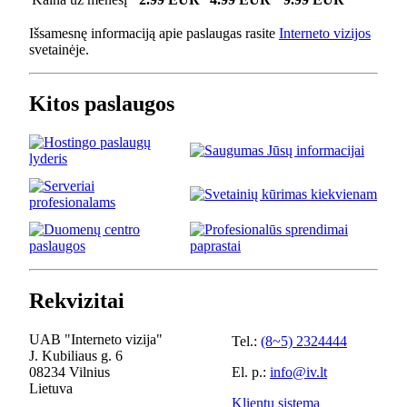
Išsamesnę informaciją apie paslaugas rasite
Interneto vizijos
svetainėje.
Kitos paslaugos
Rekvizitai
UAB "Interneto vizija"
Tel.:
(8~5) 2324444
J. Kubiliaus g. 6
08234 Vilnius
El. p.:
info@iv.lt
Lietuva
Klientų sistema