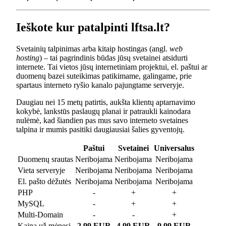
Ieškote kur patalpinti lftsa.lt?
Svetainių talpinimas arba kitaip hostingas (angl.
web
hosting
) – tai pagrindinis būdas jūsų svetainei atsidurti
internete. Tai vietos jūsų internetiniam projektui, el. paštui ar
duomenų bazei suteikimas patikimame, galingame, prie
spartaus interneto ryšio kanalo pajungtame serveryje.
Daugiau nei 15 metų patirtis, aukšta klientų aptarnavimo
kokybė, lankstūs paslaugų planai ir patraukli kainodara
nulėmė, kad šiandien pas mus savo interneto svetaines
talpina ir mumis pasitiki daugiausiai šalies gyventojų.
Paštui
Svetainei
Universalus
Duomenų srautas
Neribojama
Neribojama
Neribojama
Vieta serveryje
Neribojama
Neribojama
Neribojama
El. pašto dėžutės
Neribojama
Neribojama
Neribojama
PHP
-
+
+
MySQL
-
+
+
Multi-Domain
-
-
+
Kaina už mėnesį
2.99 EUR
4.99 EUR
9.99 EUR