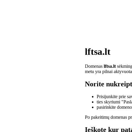
lftsa.lt
Domenas
lftsa.lt
sėkminga
metu yra pilnai aktyvuota
Norite nukreipti
Prisijunkite prie 
ties skyriumi "Pas
pasirinkite domen
Po pakeitimų domenas pra
Ieškote kur pata