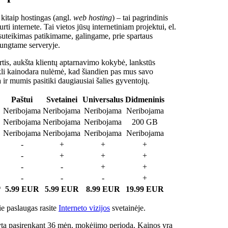
 kitaip hostingas (angl.
web hosting
) – tai pagrindinis
rti internete. Tai vietos jūsų internetiniam projektui, el.
suteikimas patikimame, galingame, prie spartaus
jungtame serveryje.
tis, aukšta klientų aptarnavimo kokybė, lankstūs
ukli kainodara nulėmė, kad šiandien pas mus savo
a ir mumis pasitiki daugiausiai šalies gyventojų.
Paštui
Svetainei
Universalus
Didmeninis
Neribojama
Neribojama
Neribojama
Neribojama
Neribojama
Neribojama
Neribojama
200 GB
Neribojama
Neribojama
Neribojama
Neribojama
-
+
+
+
-
+
+
+
-
-
+
+
-
-
-
+
*
5.99 EUR
5.99 EUR
8.99 EUR
19.99 EUR
e paslaugas rasite
Interneto vizijos
svetainėje.
ta pasirenkant 36 mėn. mokėjimo periodą. Kainos yra