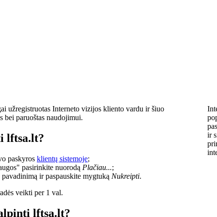
i užregistruotas Interneto vizijos kliento vardu ir šiuo
Int
s bei paruoštas naudojimui.
pop
pas
ir 
 lftsa.lt?
pri
int
savo paskyros
klientų sistemoje
;
laugos" pasirinkite nuorodą
Plačiau...
;
o pavadinimą ir paspauskite mygtuką
Nukreipti
.
dės veikti per 1 val.
lpinti lftsa.lt?