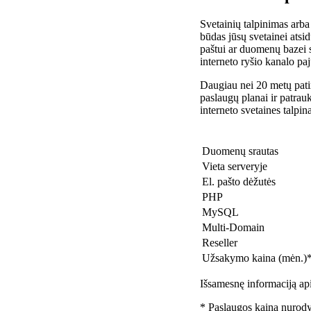
Svetainių talpinimas arba
būdas jūsų svetainei atsidu
paštui ar duomenų bazei 
interneto ryšio kanalo pa
Daugiau nei 20 metų patir
paslaugų planai ir patra
interneto svetaines talpin
Duomenų srautas
Vieta serveryje
El. pašto dėžutės
PHP
MySQL
Multi-Domain
Reseller
Užsakymo kaina (mėn.)
Išsamesnę informaciją api
* Paslaugos kaina nurody