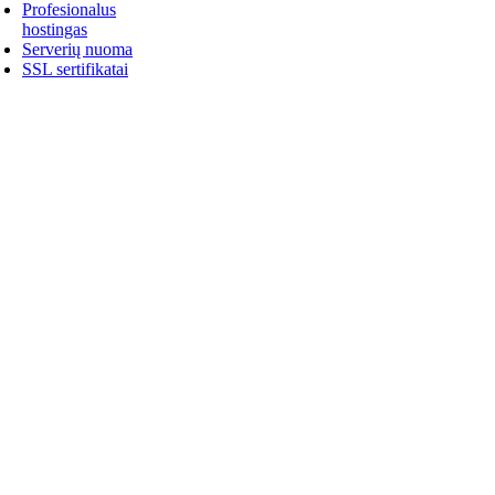
Profesionalus
hostingas
Serverių nuoma
SSL sertifikatai