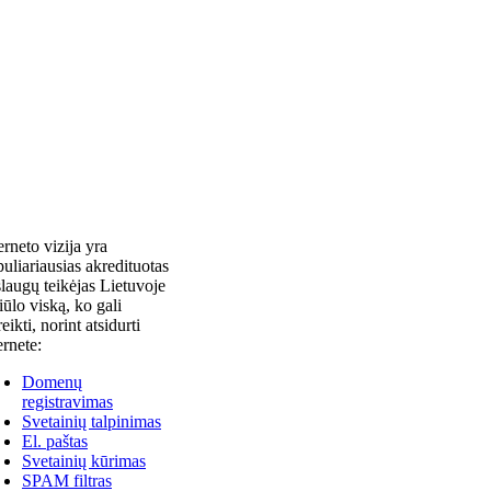
erneto vizija yra
uliariausias akredituotas
laugų teikėjas Lietuvoje
siūlo viską, ko gali
reikti, norint atsidurti
ernete:
Domenų
registravimas
Svetainių talpinimas
El. paštas
Svetainių kūrimas
SPAM filtras