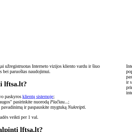
i užregistruotas Interneto vizijos kliento vardu ir šiuo
Int
s bei paruoštas naudojimui.
pop
pas
ir 
 lftsa.lt?
pri
int
savo paskyros
klientų sistemoje
;
laugos" pasirinkite nuorodą
Plačiau...
;
o pavadinimą ir paspauskite mygtuką
Nukreipti
.
dės veikti per 1 val.
lpinti lftsa.lt?