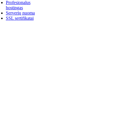
Profesionalus
hostingas
Serverių nuoma
SSL sertifikatai