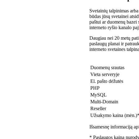
Svetainių talpinimas arba
būdas jūsų svetainei atsidu
paštui ar duomenų bazei 
interneto ryšio kanalo pa
Daugiau nei 20 metų patir
paslaugų planai ir patra
interneto svetaines talpin
Duomenų srautas
Vieta serveryje
El. pašto dėžutės
PHP
MySQL
Multi-Domain
Reseller
Užsakymo kaina (mėn.)
Išsamesnę informaciją api
* Paslaugos kaina nurody