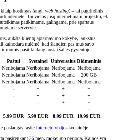
 kitaip hostingas (angl.
web hosting
) – tai pagrindinis
rti internete. Tai vietos jūsų internetiniam projektui, el.
suteikimas patikimame, galingame, prie spartaus
jungtame serveryje.
tis, aukšta klientų aptarnavimo kokybė, lankstūs
ukli kainodara nulėmė, kad šiandien pas mus savo
a ir mumis pasitiki daugiausiai šalies gyventojų.
Paštui
Svetainei
Universalus
Didmeninis
Neribojama
Neribojama
Neribojama
Neribojama
Neribojama
Neribojama
Neribojama
200 GB
Neribojama
Neribojama
Neribojama
Neribojama
-
+
+
+
-
+
+
+
-
-
+
+
-
-
-
+
*
5.99 EUR
5.99 EUR
8.99 EUR
19.99 EUR
e paslaugas rasite
Interneto vizijos
svetainėje.
ta pasirenkant 36 mėn. mokėjimo periodą. Kainos yra