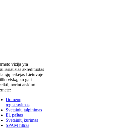
erneto vizija yra
uliariausias akredituotas
laugų teikėjas Lietuvoje
siūlo viską, ko gali
reikti, norint atsidurti
ernete:
Domenų
registravimas
Svetainių talpinimas
El. paštas
Svetainių kūrimas
SPAM filtras