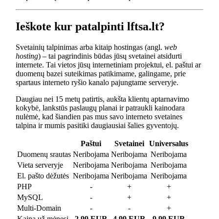
Ieškote kur patalpinti lftsa.lt?
Svetainių talpinimas arba kitaip hostingas (angl.
web
hosting
) – tai pagrindinis būdas jūsų svetainei atsidurti
internete. Tai vietos jūsų internetiniam projektui, el. paštui ar
duomenų bazei suteikimas patikimame, galingame, prie
spartaus interneto ryšio kanalo pajungtame serveryje.
Daugiau nei 15 metų patirtis, aukšta klientų aptarnavimo
kokybė, lankstūs paslaugų planai ir patraukli kainodara
nulėmė, kad šiandien pas mus savo interneto svetaines
talpina ir mumis pasitiki daugiausiai šalies gyventojų.
Paštui
Svetainei
Universalus
Duomenų srautas
Neribojama
Neribojama
Neribojama
Vieta serveryje
Neribojama
Neribojama
Neribojama
El. pašto dėžutės
Neribojama
Neribojama
Neribojama
PHP
-
+
+
MySQL
-
+
+
Multi-Domain
-
-
+
Kaina už mėnesį
2.99 EUR
4.99 EUR
9.99 EUR