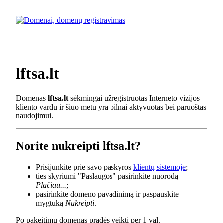
lftsa.lt
Domenas
lftsa.lt
sėkmingai užregistruotas Interneto vizijos
kliento vardu ir šiuo metu yra pilnai aktyvuotas bei paruoštas
naudojimui.
Norite nukreipti lftsa.lt?
Prisijunkite prie savo paskyros
klientų sistemoje
;
ties skyriumi "Paslaugos" pasirinkite nuorodą
Plačiau...
;
pasirinkite domeno pavadinimą ir paspauskite
mygtuką
Nukreipti
.
Po pakeitimų domenas pradės veikti per 1 val.