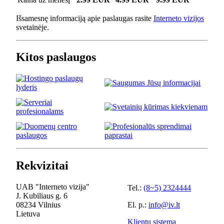
Išsamesnę informaciją apie paslaugas rasite
Interneto vizijos
svetainėje.
Kitos paslaugos
Rekvizitai
UAB "Interneto vizija"
Tel.:
(8~5) 2324444
J. Kubiliaus g. 6
08234 Vilnius
El. p.:
info@iv.lt
Lietuva
Klientų sistema