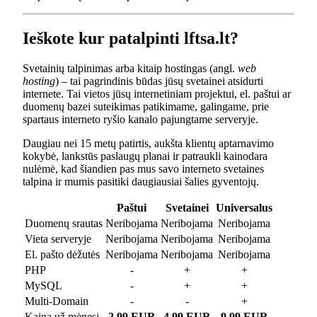
Ieškote kur patalpinti lftsa.lt?
Svetainių talpinimas arba kitaip hostingas (angl.
web
hosting
) – tai pagrindinis būdas jūsų svetainei atsidurti
internete. Tai vietos jūsų internetiniam projektui, el. paštui ar
duomenų bazei suteikimas patikimame, galingame, prie
spartaus interneto ryšio kanalo pajungtame serveryje.
Daugiau nei 15 metų patirtis, aukšta klientų aptarnavimo
kokybė, lankstūs paslaugų planai ir patraukli kainodara
nulėmė, kad šiandien pas mus savo interneto svetaines
talpina ir mumis pasitiki daugiausiai šalies gyventojų.
Paštui
Svetainei
Universalus
Duomenų srautas
Neribojama
Neribojama
Neribojama
Vieta serveryje
Neribojama
Neribojama
Neribojama
El. pašto dėžutės
Neribojama
Neribojama
Neribojama
PHP
-
+
+
MySQL
-
+
+
Multi-Domain
-
-
+
Kaina už mėnesį
2.99 EUR
4.99 EUR
9.99 EUR