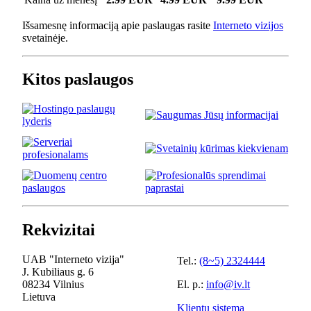
Išsamesnę informaciją apie paslaugas rasite
Interneto vizijos
svetainėje.
Kitos paslaugos
Rekvizitai
UAB "Interneto vizija"
Tel.:
(8~5) 2324444
J. Kubiliaus g. 6
08234 Vilnius
El. p.:
info@iv.lt
Lietuva
Klientų sistema