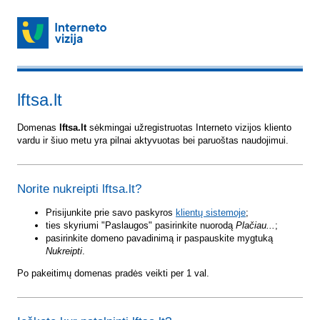
lftsa.lt
Domenas
lftsa.lt
sėkmingai užregistruotas Interneto vizijos kliento
vardu ir šiuo metu yra pilnai aktyvuotas bei paruoštas naudojimui.
Norite nukreipti lftsa.lt?
Prisijunkite prie savo paskyros
klientų sistemoje
;
ties skyriumi "Paslaugos" pasirinkite nuorodą
Plačiau...
;
pasirinkite domeno pavadinimą ir paspauskite mygtuką
Nukreipti
.
Po pakeitimų domenas pradės veikti per 1 val.