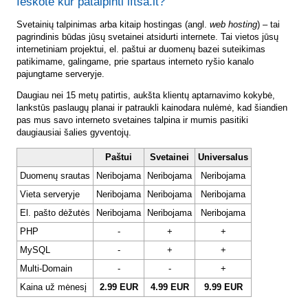
Ieškote kur patalpinti lftsa.lt?
Svetainių talpinimas arba kitaip hostingas (angl.
web hosting
) – tai
pagrindinis būdas jūsų svetainei atsidurti internete. Tai vietos jūsų
internetiniam projektui, el. paštui ar duomenų bazei suteikimas
patikimame, galingame, prie spartaus interneto ryšio kanalo
pajungtame serveryje.
Daugiau nei 15 metų patirtis, aukšta klientų aptarnavimo kokybė,
lankstūs paslaugų planai ir patraukli kainodara nulėmė, kad šiandien
pas mus savo interneto svetaines talpina ir mumis pasitiki
daugiausiai šalies gyventojų.
Paštui
Svetainei
Universalus
Duomenų srautas
Neribojama
Neribojama
Neribojama
Vieta serveryje
Neribojama
Neribojama
Neribojama
El. pašto dėžutės
Neribojama
Neribojama
Neribojama
PHP
-
+
+
MySQL
-
+
+
Multi-Domain
-
-
+
Kaina už mėnesį
2.99 EUR
4.99 EUR
9.99 EUR