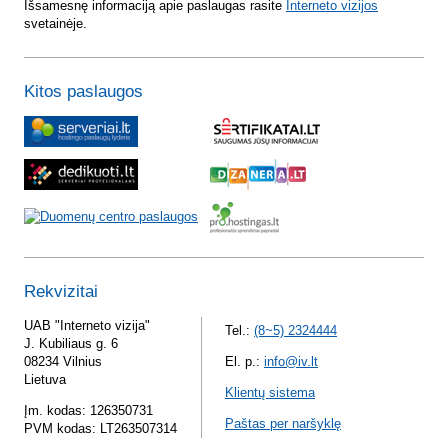
Išsamesnę informaciją apie paslaugas rasite
Interneto vizijos
svetainėje.
Kitos paslaugos
Rekvizitai
UAB "Interneto vizija"
Tel.:
(8~5) 2324444
J. Kubiliaus g. 6
08234 Vilnius
El. p.:
info@iv.lt
Lietuva
Klientų sistema
Įm. kodas: 126350731
Paštas per naršyklę
PVM kodas: LT263507314