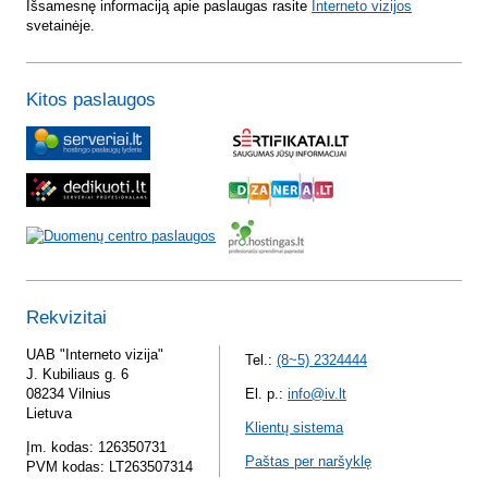
Išsamesnę informaciją apie paslaugas rasite
Interneto vizijos
svetainėje.
Kitos paslaugos
Rekvizitai
UAB "Interneto vizija"
Tel.:
(8~5) 2324444
J. Kubiliaus g. 6
08234 Vilnius
El. p.:
info@iv.lt
Lietuva
Klientų sistema
Įm. kodas: 126350731
Paštas per naršyklę
PVM kodas: LT263507314