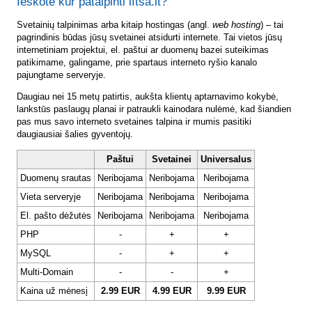
Ieškote kur patalpinti lftsa.lt?
Svetainių talpinimas arba kitaip hostingas (angl.
web hosting
) – tai
pagrindinis būdas jūsų svetainei atsidurti internete. Tai vietos jūsų
internetiniam projektui, el. paštui ar duomenų bazei suteikimas
patikimame, galingame, prie spartaus interneto ryšio kanalo
pajungtame serveryje.
Daugiau nei 15 metų patirtis, aukšta klientų aptarnavimo kokybė,
lankstūs paslaugų planai ir patraukli kainodara nulėmė, kad šiandien
pas mus savo interneto svetaines talpina ir mumis pasitiki
daugiausiai šalies gyventojų.
Paštui
Svetainei
Universalus
Duomenų srautas
Neribojama
Neribojama
Neribojama
Vieta serveryje
Neribojama
Neribojama
Neribojama
El. pašto dėžutės
Neribojama
Neribojama
Neribojama
PHP
-
+
+
MySQL
-
+
+
Multi-Domain
-
-
+
Kaina už mėnesį
2.99 EUR
4.99 EUR
9.99 EUR