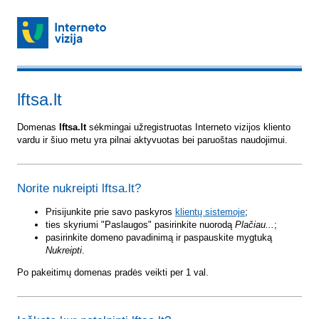
lftsa.lt
Domenas
lftsa.lt
sėkmingai užregistruotas Interneto vizijos kliento
vardu ir šiuo metu yra pilnai aktyvuotas bei paruoštas naudojimui.
Norite nukreipti lftsa.lt?
Prisijunkite prie savo paskyros
klientų sistemoje
;
ties skyriumi "Paslaugos" pasirinkite nuorodą
Plačiau...
;
pasirinkite domeno pavadinimą ir paspauskite mygtuką
Nukreipti
.
Po pakeitimų domenas pradės veikti per 1 val.