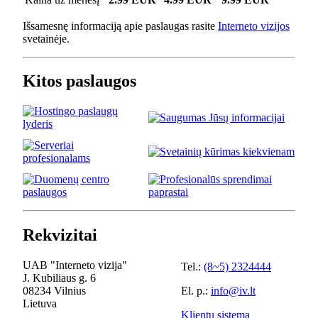
Išsamesnę informaciją apie paslaugas rasite
Interneto vizijos
svetainėje.
Kitos paslaugos
Rekvizitai
UAB "Interneto vizija"
Tel.:
(8~5) 2324444
J. Kubiliaus g. 6
08234 Vilnius
El. p.:
info@iv.lt
Lietuva
Klientų sistema