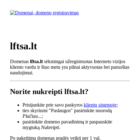
lftsa.lt
Domenas
lftsa.lt
sėkmingai užregistruotas Interneto vizijos
kliento vardu ir šiuo metu yra pilnai aktyvuotas bei paruoštas
naudojimui.
Norite nukreipti lftsa.lt?
Prisijunkite prie savo paskyros
klientų sistemoje
;
ties skyriumi "Paslaugos" pasirinkite nuorodą
Plačiau...
;
pasirinkite domeno pavadinimą ir paspauskite
mygtuką
Nukreipti
.
Po pakeitimų domenas pradės veikti per 1 val.