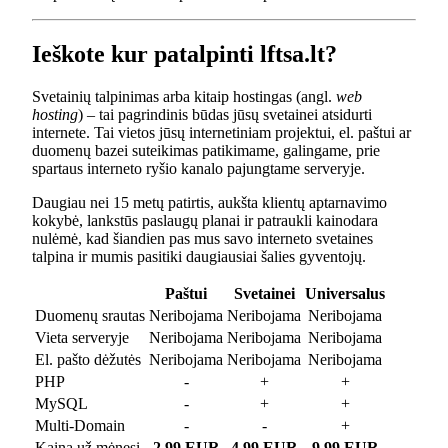
Ieškote kur patalpinti lftsa.lt?
Svetainių talpinimas arba kitaip hostingas (angl.
web
hosting
) – tai pagrindinis būdas jūsų svetainei atsidurti
internete. Tai vietos jūsų internetiniam projektui, el. paštui ar
duomenų bazei suteikimas patikimame, galingame, prie
spartaus interneto ryšio kanalo pajungtame serveryje.
Daugiau nei 15 metų patirtis, aukšta klientų aptarnavimo
kokybė, lankstūs paslaugų planai ir patraukli kainodara
nulėmė, kad šiandien pas mus savo interneto svetaines
talpina ir mumis pasitiki daugiausiai šalies gyventojų.
Paštui
Svetainei
Universalus
Duomenų srautas
Neribojama
Neribojama
Neribojama
Vieta serveryje
Neribojama
Neribojama
Neribojama
El. pašto dėžutės
Neribojama
Neribojama
Neribojama
PHP
-
+
+
MySQL
-
+
+
Multi-Domain
-
-
+
Kaina už mėnesį
2.99 EUR
4.99 EUR
9.99 EUR