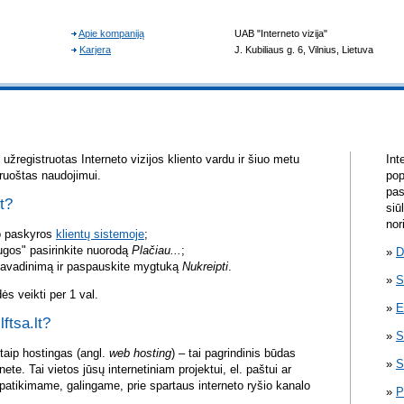
žregistruotas Interneto vizijos kliento vardu ir šiuo metu
Int
aruoštas naudojimui.
pop
pas
lt?
siū
nor
vo paskyros
klientų sistemoje
;
ugos" pasirinkite nuorodą
Plačiau...
;
D
pavadinimą ir paspauskite mygtuką
Nukreipti
.
S
s veikti per 1 val.
E
lftsa.lt?
S
itaip hostingas (angl.
web hosting
) – tai pagrindinis būdas
S
rnete. Tai vietos jūsų internetiniam projektui, el. paštui ar
atikimame, galingame, prie spartaus interneto ryšio kanalo
P