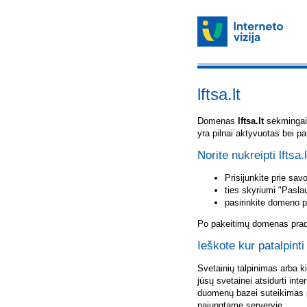
lftsa.lt
Domenas
lftsa.lt
sėkmingai u
yra pilnai aktyvuotas bei p
Norite nukreipti lftsa.
Prisijunkite prie sa
ties skyriumi "Pasla
pasirinkite domeno 
Po pakeitimų domenas pradė
Ieškote kur patalpinti 
Svetainių talpinimas arba k
jūsų svetainei atsidurti inte
duomenų bazei suteikimas p
pajungtame serveryje.