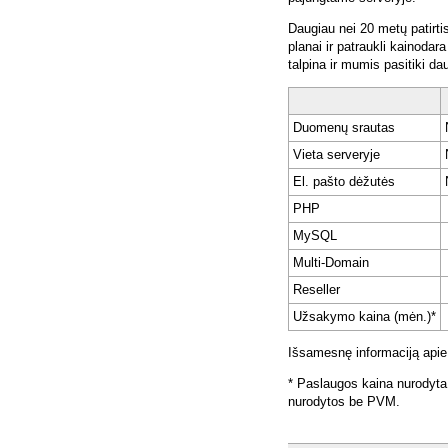
Daugiau nei 20 metų patirti
planai ir patraukli kainoda
talpina ir mumis pasitiki da
Duomenų srautas
Vieta serveryje
El. pašto dėžutės
PHP
MySQL
Multi-Domain
Reseller
Užsakymo kaina (mėn.)*
Išsamesnę informaciją apie
* Paslaugos kaina nurodyta
nurodytos be PVM.