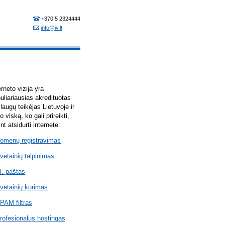
erneto vizija yra
uliariausias akredituotas
laugų teikėjas Lietuvoje ir
lo viską, ko gali prireikti,
int atsidurti internete:
omenų registravimas
vetainių talpinimas
l. paštas
vetainių kūrimas
PAM filtras
rofesionalus hostingas