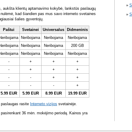
S
s, aukšta klientų aptarnavimo kokybė, lankstūs paslaugų
ra nulėmė, kad šiandien pas mus savo interneto svetaines
S
ugiausiai šalies gyventojų.
Paštui
Svetainei
Universalus
Didmeninis
Neribojama
Neribojama
Neribojama
Neribojama
Neribojama
Neribojama
Neribojama
200 GB
Neribojama
Neribojama
Neribojama
Neribojama
-
+
+
+
-
+
+
+
-
-
+
+
-
-
-
+
5.99 EUR
5.99 EUR
8.99 EUR
19.99 EUR
 paslaugas rasite
Interneto vizijos
svetainėje.
 pasirenkant 36 mėn. mokėjimo periodą. Kainos yra