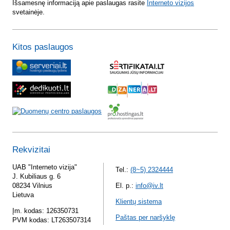
Išsamesnę informaciją apie paslaugas rasite
Interneto vizijos
svetainėje.
Kitos paslaugos
Rekvizitai
UAB "Interneto vizija"
Tel.:
(8~5) 2324444
J. Kubiliaus g. 6
08234 Vilnius
El. p.:
info@iv.lt
Lietuva
Klientų sistema
Įm. kodas: 126350731
Paštas per naršyklę
PVM kodas: LT263507314