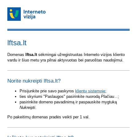
lftsa.lt
Domenas
lftsa.lt
sėkmingai užregistruotas Interneto vizijos kliento
vardu ir šiuo metu yra pilnai aktyvuotas bei paruoštas naudojimui.
Norite nukreipti lftsa.lt?
Prisijunkite prie savo paskyros
klientų sistemoje
;
ties skyriumi "Paslaugos" pasirinkite nuorodą
Plačiau...
;
pasirinkite domeno pavadinimą ir paspauskite mygtuką
Nukreipti
.
Po pakeitimų domenas pradės veikti per 1 val.