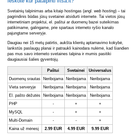
Ieškote kur patalpinti lftsa.lt?
Svetainių talpinimas arba kitaip hostingas (angl.
web hosting
) – tai
pagrindinis būdas jūsų svetainei atsidurti internete. Tai vietos jūsų
internetiniam projektui, el. paštui ar duomenų bazei suteikimas
patikimame, galingame, prie spartaus interneto ryšio kanalo
pajungtame serveryje.
Daugiau nei 15 metų patirtis, aukšta klientų aptarnavimo kokybė,
lankstūs paslaugų planai ir patraukli kainodara nulėmė, kad šiandien
pas mus savo interneto svetaines talpina ir mumis pasitiki
daugiausiai šalies gyventojų.
Paštui
Svetainei
Universalus
Duomenų srautas
Neribojama
Neribojama
Neribojama
Vieta serveryje
Neribojama
Neribojama
Neribojama
El. pašto dėžutės
Neribojama
Neribojama
Neribojama
PHP
-
+
+
MySQL
-
+
+
Multi-Domain
-
-
+
Kaina už mėnesį
2.99 EUR
4.99 EUR
9.99 EUR