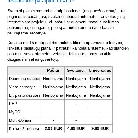
Ieškote kur patalpinti lftsa.lt?
Svetainių talpinimas arba kitaip hostingas (angl.
web hosting
) – tai
pagrindinis būdas jūsų svetainei atsidurti internete. Tai vietos jūsų
internetiniam projektui, el. paštui ar duomenų bazei suteikimas
patikimame, galingame, prie spartaus interneto ryšio kanalo
pajungtame serveryje.
Daugiau nei 15 metų patirtis, aukšta klientų aptarnavimo kokybė,
lankstūs paslaugų planai ir patraukli kainodara nulėmė, kad šiandien
pas mus savo interneto svetaines talpina ir mumis pasitiki
daugiausiai šalies gyventojų.
Paštui
Svetainei
Universalus
Duomenų srautas
Neribojama
Neribojama
Neribojama
Vieta serveryje
Neribojama
Neribojama
Neribojama
El. pašto dėžutės
Neribojama
Neribojama
Neribojama
PHP
-
+
+
MySQL
-
+
+
Multi-Domain
-
-
+
Kaina už mėnesį
2.99 EUR
4.99 EUR
9.99 EUR