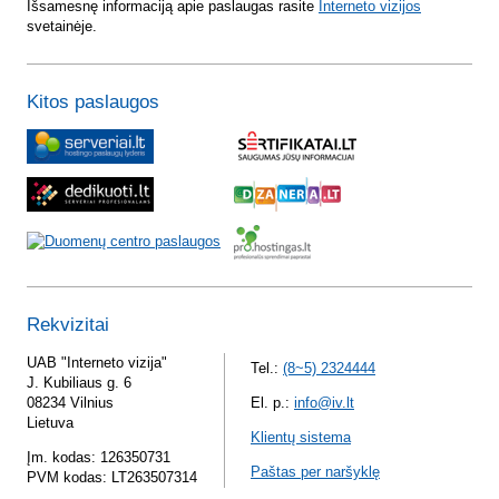
Išsamesnę informaciją apie paslaugas rasite
Interneto vizijos
svetainėje.
Kitos paslaugos
Rekvizitai
UAB "Interneto vizija"
Tel.:
(8~5) 2324444
J. Kubiliaus g. 6
08234 Vilnius
El. p.:
info@iv.lt
Lietuva
Klientų sistema
Įm. kodas: 126350731
Paštas per naršyklę
PVM kodas: LT263507314