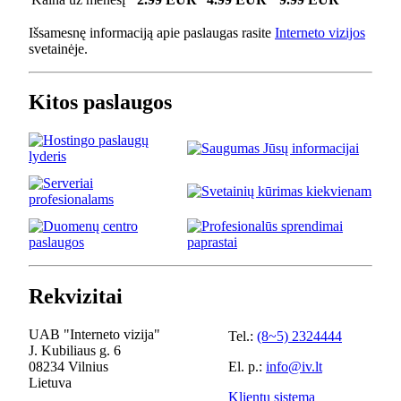
Išsamesnę informaciją apie paslaugas rasite
Interneto vizijos
svetainėje.
Kitos paslaugos
Rekvizitai
UAB "Interneto vizija"
Tel.:
(8~5) 2324444
J. Kubiliaus g. 6
08234 Vilnius
El. p.:
info@iv.lt
Lietuva
Klientų sistema