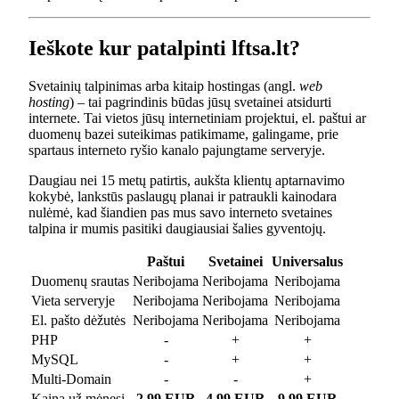
Ieškote kur patalpinti lftsa.lt?
Svetainių talpinimas arba kitaip hostingas (angl.
web
hosting
) – tai pagrindinis būdas jūsų svetainei atsidurti
internete. Tai vietos jūsų internetiniam projektui, el. paštui ar
duomenų bazei suteikimas patikimame, galingame, prie
spartaus interneto ryšio kanalo pajungtame serveryje.
Daugiau nei 15 metų patirtis, aukšta klientų aptarnavimo
kokybė, lankstūs paslaugų planai ir patraukli kainodara
nulėmė, kad šiandien pas mus savo interneto svetaines
talpina ir mumis pasitiki daugiausiai šalies gyventojų.
Paštui
Svetainei
Universalus
Duomenų srautas
Neribojama
Neribojama
Neribojama
Vieta serveryje
Neribojama
Neribojama
Neribojama
El. pašto dėžutės
Neribojama
Neribojama
Neribojama
PHP
-
+
+
MySQL
-
+
+
Multi-Domain
-
-
+
Kaina už mėnesį
2.99 EUR
4.99 EUR
9.99 EUR