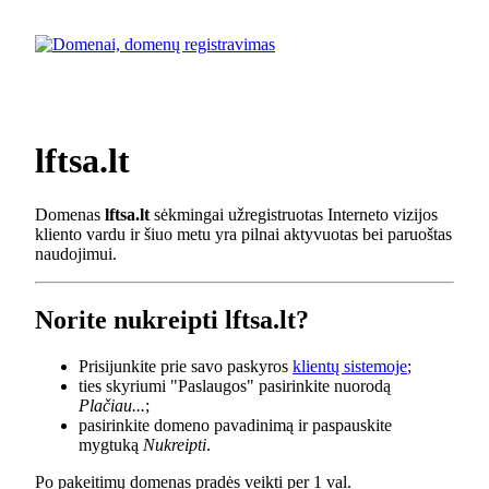
lftsa.lt
Domenas
lftsa.lt
sėkmingai užregistruotas Interneto vizijos
kliento vardu ir šiuo metu yra pilnai aktyvuotas bei paruoštas
naudojimui.
Norite nukreipti lftsa.lt?
Prisijunkite prie savo paskyros
klientų sistemoje
;
ties skyriumi "Paslaugos" pasirinkite nuorodą
Plačiau...
;
pasirinkite domeno pavadinimą ir paspauskite
mygtuką
Nukreipti
.
Po pakeitimų domenas pradės veikti per 1 val.