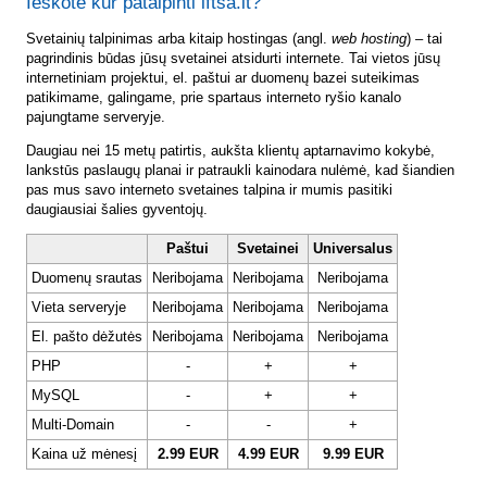
Ieškote kur patalpinti lftsa.lt?
Svetainių talpinimas arba kitaip hostingas (angl.
web hosting
) – tai
pagrindinis būdas jūsų svetainei atsidurti internete. Tai vietos jūsų
internetiniam projektui, el. paštui ar duomenų bazei suteikimas
patikimame, galingame, prie spartaus interneto ryšio kanalo
pajungtame serveryje.
Daugiau nei 15 metų patirtis, aukšta klientų aptarnavimo kokybė,
lankstūs paslaugų planai ir patraukli kainodara nulėmė, kad šiandien
pas mus savo interneto svetaines talpina ir mumis pasitiki
daugiausiai šalies gyventojų.
Paštui
Svetainei
Universalus
Duomenų srautas
Neribojama
Neribojama
Neribojama
Vieta serveryje
Neribojama
Neribojama
Neribojama
El. pašto dėžutės
Neribojama
Neribojama
Neribojama
PHP
-
+
+
MySQL
-
+
+
Multi-Domain
-
-
+
Kaina už mėnesį
2.99 EUR
4.99 EUR
9.99 EUR