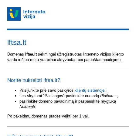
lftsa.lt
Domenas
lftsa.lt
sėkmingai užregistruotas Interneto vizijos kliento
vardu ir šiuo metu yra pilnai aktyvuotas bei paruoštas naudojimui.
Norite nukreipti lftsa.lt?
Prisijunkite prie savo paskyros
klientų sistemoje
;
ties skyriumi "Paslaugos" pasirinkite nuorodą
Plačiau...
;
pasirinkite domeno pavadinimą ir paspauskite mygtuką
Nukreipti
.
Po pakeitimų domenas pradės veikti per 1 val.