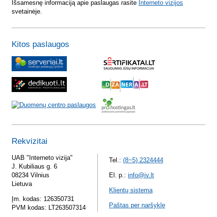
Išsamesnę informaciją apie paslaugas rasite
Interneto vizijos
svetainėje.
Kitos paslaugos
Rekvizitai
UAB "Interneto vizija"
Tel.:
(8~5) 2324444
J. Kubiliaus g. 6
08234 Vilnius
El. p.:
info@iv.lt
Lietuva
Klientų sistema
Įm. kodas: 126350731
Paštas per naršyklę
PVM kodas: LT263507314