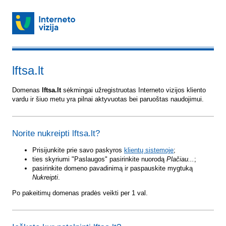
lftsa.lt
Domenas
lftsa.lt
sėkmingai užregistruotas Interneto vizijos kliento
vardu ir šiuo metu yra pilnai aktyvuotas bei paruoštas naudojimui.
Norite nukreipti lftsa.lt?
Prisijunkite prie savo paskyros
klientų sistemoje
;
ties skyriumi "Paslaugos" pasirinkite nuorodą
Plačiau...
;
pasirinkite domeno pavadinimą ir paspauskite mygtuką
Nukreipti
.
Po pakeitimų domenas pradės veikti per 1 val.