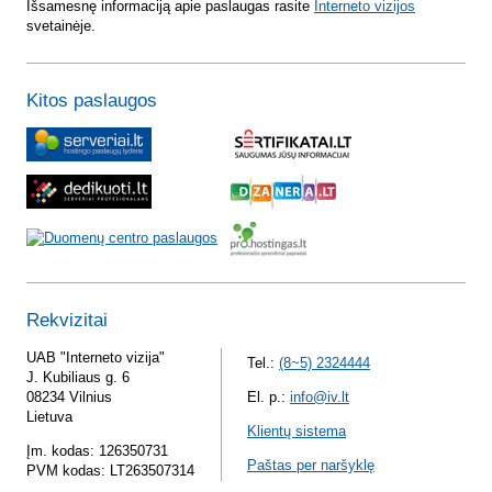
Išsamesnę informaciją apie paslaugas rasite
Interneto vizijos
svetainėje.
Kitos paslaugos
Rekvizitai
UAB "Interneto vizija"
Tel.:
(8~5) 2324444
J. Kubiliaus g. 6
08234 Vilnius
El. p.:
info@iv.lt
Lietuva
Klientų sistema
Įm. kodas: 126350731
Paštas per naršyklę
PVM kodas: LT263507314