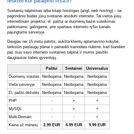
Ieškote kur patalpinti lftsa.lt?
Svetainių talpinimas arba kitaip hostingas (angl.
web hosting
) – tai
pagrindinis būdas jūsų svetainei atsidurti internete. Tai vietos jūsų
internetiniam projektui, el. paštui ar duomenų bazei suteikimas
patikimame, galingame, prie spartaus interneto ryšio kanalo
pajungtame serveryje.
Daugiau nei 15 metų patirtis, aukšta klientų aptarnavimo kokybė,
lankstūs paslaugų planai ir patraukli kainodara nulėmė, kad šiandien
pas mus savo interneto svetaines talpina ir mumis pasitiki
daugiausiai šalies gyventojų.
Paštui
Svetainei
Universalus
Duomenų srautas
Neribojama
Neribojama
Neribojama
Vieta serveryje
Neribojama
Neribojama
Neribojama
El. pašto dėžutės
Neribojama
Neribojama
Neribojama
PHP
-
+
+
MySQL
-
+
+
Multi-Domain
-
-
+
Kaina už mėnesį
2.99 EUR
4.99 EUR
9.99 EUR