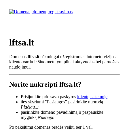
lftsa.lt
Domenas
lftsa.lt
sėkmingai užregistruotas Interneto vizijos
kliento vardu ir šiuo metu yra pilnai aktyvuotas bei paruoštas
naudojimui.
Norite nukreipti lftsa.lt?
Prisijunkite prie savo paskyros
klientų sistemoje
;
ties skyriumi "Paslaugos" pasirinkite nuorodą
Plačiau...
;
pasirinkite domeno pavadinimą ir paspauskite
mygtuką
Nukreipti
.
Po pakeitimų domenas pradės veikti per 1 val.