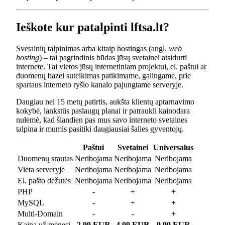
Ieškote kur patalpinti lftsa.lt?
Svetainių talpinimas arba kitaip hostingas (angl.
web
hosting
) – tai pagrindinis būdas jūsų svetainei atsidurti
internete. Tai vietos jūsų internetiniam projektui, el. paštui ar
duomenų bazei suteikimas patikimame, galingame, prie
spartaus interneto ryšio kanalo pajungtame serveryje.
Daugiau nei 15 metų patirtis, aukšta klientų aptarnavimo
kokybė, lankstūs paslaugų planai ir patraukli kainodara
nulėmė, kad šiandien pas mus savo interneto svetaines
talpina ir mumis pasitiki daugiausiai šalies gyventojų.
Paštui
Svetainei
Universalus
Duomenų srautas
Neribojama
Neribojama
Neribojama
Vieta serveryje
Neribojama
Neribojama
Neribojama
El. pašto dėžutės
Neribojama
Neribojama
Neribojama
PHP
-
+
+
MySQL
-
+
+
Multi-Domain
-
-
+
Kaina už mėnesį
2.99 EUR
4.99 EUR
9.99 EUR