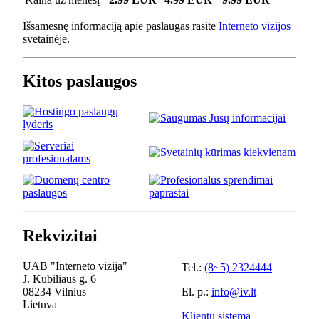
Išsamesnę informaciją apie paslaugas rasite
Interneto vizijos
svetainėje.
Kitos paslaugos
Rekvizitai
UAB "Interneto vizija"
Tel.:
(8~5) 2324444
J. Kubiliaus g. 6
08234 Vilnius
El. p.:
info@iv.lt
Lietuva
Klientų sistema