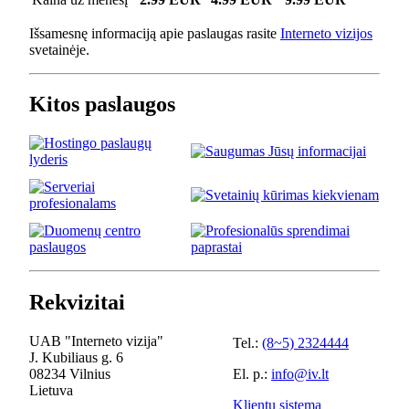
Išsamesnę informaciją apie paslaugas rasite
Interneto vizijos
svetainėje.
Kitos paslaugos
Rekvizitai
UAB "Interneto vizija"
Tel.:
(8~5) 2324444
J. Kubiliaus g. 6
08234 Vilnius
El. p.:
info@iv.lt
Lietuva
Klientų sistema