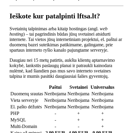
Ieškote kur patalpinti lftsa.lt?
Svetainių talpinimas arba kitaip hostingas (angl.
web
hosting
) – tai pagrindinis būdas jūsų svetainei atsidurti
internete. Tai vietos jūsų internetiniam projektui, el. paštui ar
duomenų bazei suteikimas patikimame, galingame, prie
spartaus interneto ryšio kanalo pajungtame serveryje.
Daugiau nei 15 metų patirtis, aukšta klientų aptarnavimo
kokybė, lankstūs paslaugų planai ir patraukli kainodara
nulėmė, kad šiandien pas mus savo interneto svetaines
talpina ir mumis pasitiki daugiausiai šalies gyventojų.
Paštui
Svetainei
Universalus
Duomenų srautas
Neribojama
Neribojama
Neribojama
Vieta serveryje
Neribojama
Neribojama
Neribojama
El. pašto dėžutės
Neribojama
Neribojama
Neribojama
PHP
-
+
+
MySQL
-
+
+
Multi-Domain
-
-
+
Kaina už mėnesį
2.99 EUR
4.99 EUR
9.99 EUR