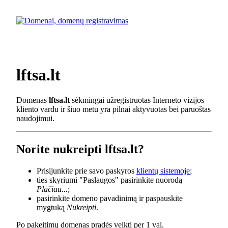
lftsa.lt
Domenas
lftsa.lt
sėkmingai užregistruotas Interneto vizijos
kliento vardu ir šiuo metu yra pilnai aktyvuotas bei paruoštas
naudojimui.
Norite nukreipti lftsa.lt?
Prisijunkite prie savo paskyros
klientų sistemoje
;
ties skyriumi "Paslaugos" pasirinkite nuorodą
Plačiau...
;
pasirinkite domeno pavadinimą ir paspauskite
mygtuką
Nukreipti
.
Po pakeitimų domenas pradės veikti per 1 val.