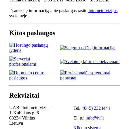
Išsamesnę informaciją apie paslaugas rasite
Interneto vizijos
svetainėje.
Kitos paslaugos
Rekvizitai
UAB "Interneto vizija"
Tel.:
(8~5) 2324444
J. Kubiliaus g. 6
08234 Vilnius
El. p.:
info@iv.lt
Lietuva
Klientų sistema