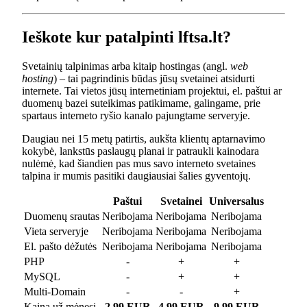
Ieškote kur patalpinti lftsa.lt?
Svetainių talpinimas arba kitaip hostingas (angl.
web
hosting
) – tai pagrindinis būdas jūsų svetainei atsidurti
internete. Tai vietos jūsų internetiniam projektui, el. paštui ar
duomenų bazei suteikimas patikimame, galingame, prie
spartaus interneto ryšio kanalo pajungtame serveryje.
Daugiau nei 15 metų patirtis, aukšta klientų aptarnavimo
kokybė, lankstūs paslaugų planai ir patraukli kainodara
nulėmė, kad šiandien pas mus savo interneto svetaines
talpina ir mumis pasitiki daugiausiai šalies gyventojų.
Paštui
Svetainei
Universalus
Duomenų srautas
Neribojama
Neribojama
Neribojama
Vieta serveryje
Neribojama
Neribojama
Neribojama
El. pašto dėžutės
Neribojama
Neribojama
Neribojama
PHP
-
+
+
MySQL
-
+
+
Multi-Domain
-
-
+
Kaina už mėnesį
2.99 EUR
4.99 EUR
9.99 EUR