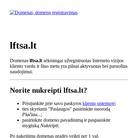
lftsa.lt
Domenas
lftsa.lt
sėkmingai užregistruotas Interneto vizijos
kliento vardu ir šiuo metu yra pilnai aktyvuotas bei paruoštas
naudojimui.
Norite nukreipti lftsa.lt?
Prisijunkite prie savo paskyros
klientų sistemoje
;
ties skyriumi "Paslaugos" pasirinkite nuorodą
Plačiau...
;
pasirinkite domeno pavadinimą ir paspauskite
mygtuką
Nukreipti
.
Po pakeitimų domenas pradės veikti per 1 val.