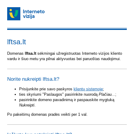
lftsa.lt
Domenas
lftsa.lt
sėkmingai užregistruotas Interneto vizijos kliento
vardu ir šiuo metu yra pilnai aktyvuotas bei paruoštas naudojimui.
Norite nukreipti lftsa.lt?
Prisijunkite prie savo paskyros
klientų sistemoje
;
ties skyriumi "Paslaugos" pasirinkite nuorodą
Plačiau...
;
pasirinkite domeno pavadinimą ir paspauskite mygtuką
Nukreipti
.
Po pakeitimų domenas pradės veikti per 1 val.