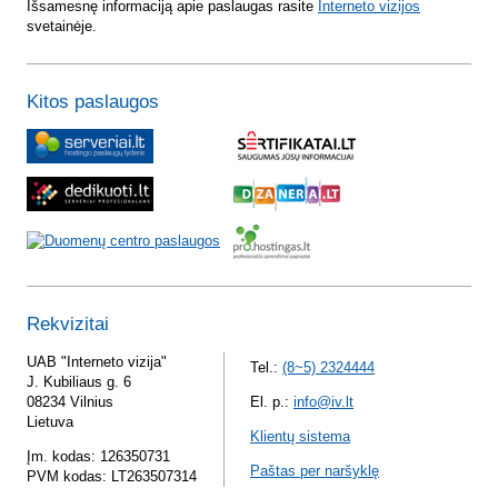
Išsamesnę informaciją apie paslaugas rasite
Interneto vizijos
svetainėje.
Kitos paslaugos
Rekvizitai
UAB "Interneto vizija"
Tel.:
(8~5) 2324444
J. Kubiliaus g. 6
08234 Vilnius
El. p.:
info@iv.lt
Lietuva
Klientų sistema
Įm. kodas: 126350731
Paštas per naršyklę
PVM kodas: LT263507314