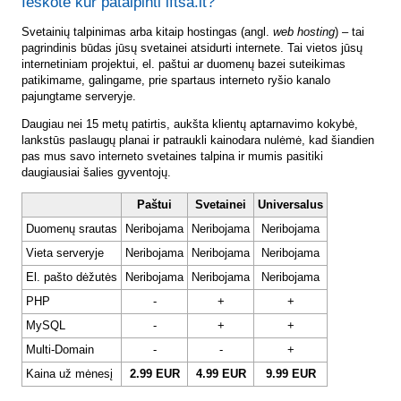
Ieškote kur patalpinti lftsa.lt?
Svetainių talpinimas arba kitaip hostingas (angl.
web hosting
) – tai
pagrindinis būdas jūsų svetainei atsidurti internete. Tai vietos jūsų
internetiniam projektui, el. paštui ar duomenų bazei suteikimas
patikimame, galingame, prie spartaus interneto ryšio kanalo
pajungtame serveryje.
Daugiau nei 15 metų patirtis, aukšta klientų aptarnavimo kokybė,
lankstūs paslaugų planai ir patraukli kainodara nulėmė, kad šiandien
pas mus savo interneto svetaines talpina ir mumis pasitiki
daugiausiai šalies gyventojų.
Paštui
Svetainei
Universalus
Duomenų srautas
Neribojama
Neribojama
Neribojama
Vieta serveryje
Neribojama
Neribojama
Neribojama
El. pašto dėžutės
Neribojama
Neribojama
Neribojama
PHP
-
+
+
MySQL
-
+
+
Multi-Domain
-
-
+
Kaina už mėnesį
2.99 EUR
4.99 EUR
9.99 EUR