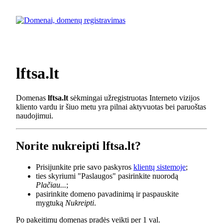
lftsa.lt
Domenas
lftsa.lt
sėkmingai užregistruotas Interneto vizijos
kliento vardu ir šiuo metu yra pilnai aktyvuotas bei paruoštas
naudojimui.
Norite nukreipti lftsa.lt?
Prisijunkite prie savo paskyros
klientų sistemoje
;
ties skyriumi "Paslaugos" pasirinkite nuorodą
Plačiau...
;
pasirinkite domeno pavadinimą ir paspauskite
mygtuką
Nukreipti
.
Po pakeitimų domenas pradės veikti per 1 val.