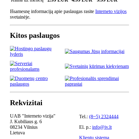
Išsamesnę informaciją apie paslaugas rasite
Interneto vizijos
svetainėje.
Kitos paslaugos
Rekvizitai
UAB "Interneto vizija"
Tel.:
(8~5) 2324444
J. Kubiliaus g. 6
08234 Vilnius
El. p.:
info@iv.lt
Lietuva
Klientų sistema