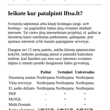
Ieškote kur patalpinti lftsa.lt?
Svetainių talpinimas arba kitaip hostingas (angl.
web
hosting
) – tai pagrindinis būdas jūsų svetainei atsidurti
internete. Tai vietos jūsų internetiniam projektui, el. paštui ar
duomenų bazei suteikimas patikimame, galingame, prie
spartaus interneto ryšio kanalo pajungtame serveryje.
Daugiau nei 15 metų patirtis, aukšta klientų aptarnavimo
kokybė, lankstūs paslaugų planai ir patraukli kainodara
nulėmė, kad šiandien pas mus savo interneto svetaines
talpina ir mumis pasitiki daugiausiai šalies gyventojų.
Paštui
Svetainei
Universalus
Duomenų srautas
Neribojama
Neribojama
Neribojama
Vieta serveryje
Neribojama
Neribojama
Neribojama
El. pašto dėžutės
Neribojama
Neribojama
Neribojama
PHP
-
+
+
MySQL
-
+
+
Multi-Domain
-
-
+
Kaina už mėnesį
2.99 EUR
4.99 EUR
9.99 EUR