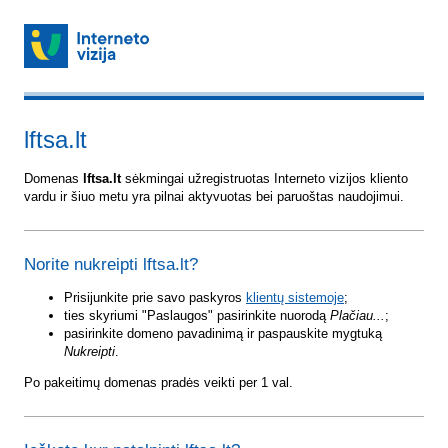
lftsa.lt
Domenas
lftsa.lt
sėkmingai užregistruotas Interneto vizijos kliento
vardu ir šiuo metu yra pilnai aktyvuotas bei paruoštas naudojimui.
Norite nukreipti lftsa.lt?
Prisijunkite prie savo paskyros
klientų sistemoje
;
ties skyriumi "Paslaugos" pasirinkite nuorodą
Plačiau...
;
pasirinkite domeno pavadinimą ir paspauskite mygtuką
Nukreipti
.
Po pakeitimų domenas pradės veikti per 1 val.