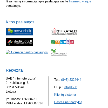
Išsamesnę informaciją apie paslaugas rasite
Interneto vizijos
svetainėje.
Kitos paslaugos
Rekvizitai
UAB "Interneto vizija"
Tel.:
(8~5) 2324444
J. Kubiliaus g. 6
08234 Vilnius
El. p.:
info@iv.lt
Lietuva
Klientų sistema
Įm. kodas: 126350731
Paštas per naršyklę
PVM kodas: LT263507314