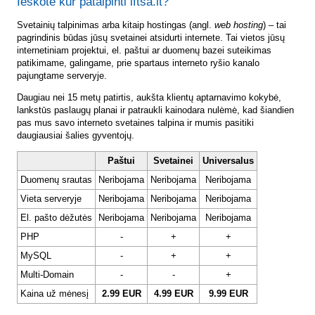
Ieškote kur patalpinti lftsa.lt?
Svetainių talpinimas arba kitaip hostingas (angl.
web hosting
) – tai
pagrindinis būdas jūsų svetainei atsidurti internete. Tai vietos jūsų
internetiniam projektui, el. paštui ar duomenų bazei suteikimas
patikimame, galingame, prie spartaus interneto ryšio kanalo
pajungtame serveryje.
Daugiau nei 15 metų patirtis, aukšta klientų aptarnavimo kokybė,
lankstūs paslaugų planai ir patraukli kainodara nulėmė, kad šiandien
pas mus savo interneto svetaines talpina ir mumis pasitiki
daugiausiai šalies gyventojų.
Paštui
Svetainei
Universalus
Duomenų srautas
Neribojama
Neribojama
Neribojama
Vieta serveryje
Neribojama
Neribojama
Neribojama
El. pašto dėžutės
Neribojama
Neribojama
Neribojama
PHP
-
+
+
MySQL
-
+
+
Multi-Domain
-
-
+
Kaina už mėnesį
2.99 EUR
4.99 EUR
9.99 EUR