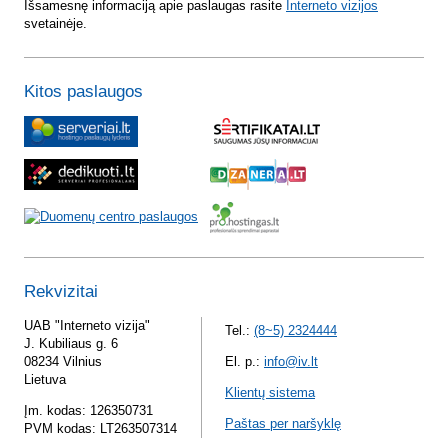
Išsamesnę informaciją apie paslaugas rasite
Interneto vizijos
svetainėje.
Kitos paslaugos
Rekvizitai
UAB "Interneto vizija"
Tel.:
(8~5) 2324444
J. Kubiliaus g. 6
08234 Vilnius
El. p.:
info@iv.lt
Lietuva
Klientų sistema
Įm. kodas: 126350731
Paštas per naršyklę
PVM kodas: LT263507314