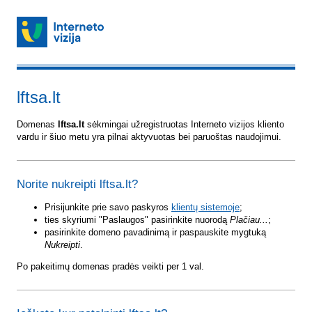
lftsa.lt
Domenas
lftsa.lt
sėkmingai užregistruotas Interneto vizijos kliento
vardu ir šiuo metu yra pilnai aktyvuotas bei paruoštas naudojimui.
Norite nukreipti lftsa.lt?
Prisijunkite prie savo paskyros
klientų sistemoje
;
ties skyriumi "Paslaugos" pasirinkite nuorodą
Plačiau...
;
pasirinkite domeno pavadinimą ir paspauskite mygtuką
Nukreipti
.
Po pakeitimų domenas pradės veikti per 1 val.