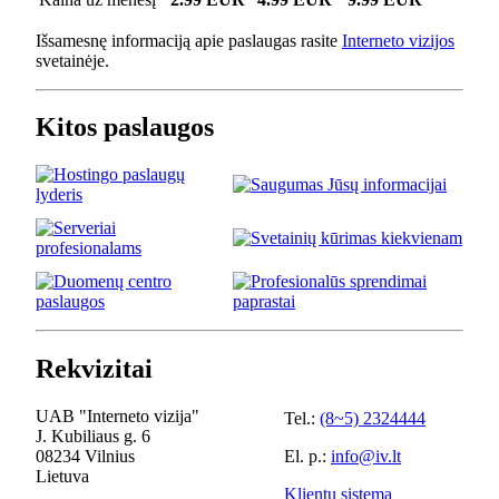
Išsamesnę informaciją apie paslaugas rasite
Interneto vizijos
svetainėje.
Kitos paslaugos
Rekvizitai
UAB "Interneto vizija"
Tel.:
(8~5) 2324444
J. Kubiliaus g. 6
08234 Vilnius
El. p.:
info@iv.lt
Lietuva
Klientų sistema