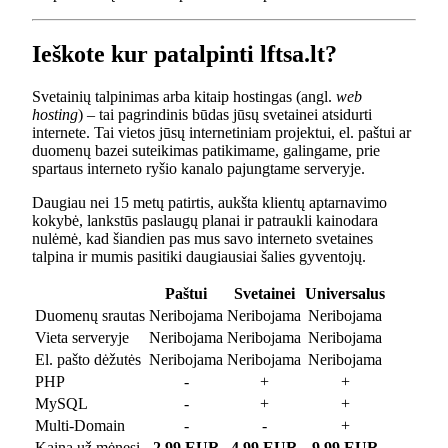
Ieškote kur patalpinti lftsa.lt?
Svetainių talpinimas arba kitaip hostingas (angl.
web
hosting
) – tai pagrindinis būdas jūsų svetainei atsidurti
internete. Tai vietos jūsų internetiniam projektui, el. paštui ar
duomenų bazei suteikimas patikimame, galingame, prie
spartaus interneto ryšio kanalo pajungtame serveryje.
Daugiau nei 15 metų patirtis, aukšta klientų aptarnavimo
kokybė, lankstūs paslaugų planai ir patraukli kainodara
nulėmė, kad šiandien pas mus savo interneto svetaines
talpina ir mumis pasitiki daugiausiai šalies gyventojų.
Paštui
Svetainei
Universalus
Duomenų srautas
Neribojama
Neribojama
Neribojama
Vieta serveryje
Neribojama
Neribojama
Neribojama
El. pašto dėžutės
Neribojama
Neribojama
Neribojama
PHP
-
+
+
MySQL
-
+
+
Multi-Domain
-
-
+
Kaina už mėnesį
2.99 EUR
4.99 EUR
9.99 EUR