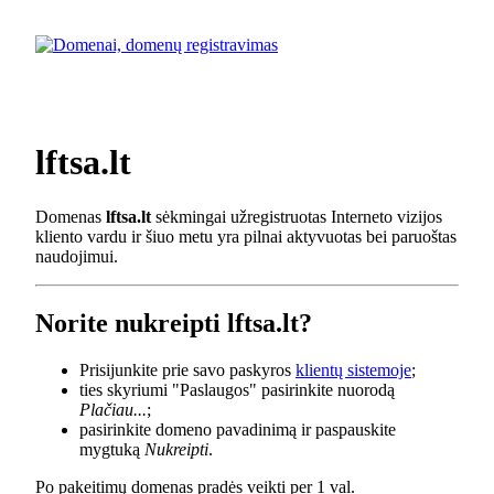
lftsa.lt
Domenas
lftsa.lt
sėkmingai užregistruotas Interneto vizijos
kliento vardu ir šiuo metu yra pilnai aktyvuotas bei paruoštas
naudojimui.
Norite nukreipti lftsa.lt?
Prisijunkite prie savo paskyros
klientų sistemoje
;
ties skyriumi "Paslaugos" pasirinkite nuorodą
Plačiau...
;
pasirinkite domeno pavadinimą ir paspauskite
mygtuką
Nukreipti
.
Po pakeitimų domenas pradės veikti per 1 val.