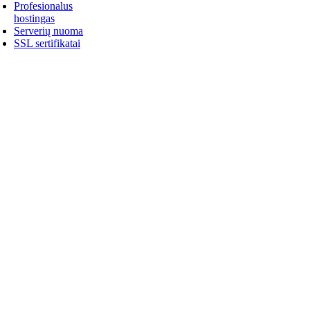
Profesionalus
hostingas
Serverių nuoma
SSL sertifikatai