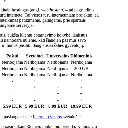
 kitaip hostingas (angl.
web hosting
) – tai pagrindinis
rti internete. Tai vietos jūsų internetiniam projektui, el.
suteikimas patikimame, galingame, prie spartaus
jungtame serveryje.
tis, aukšta klientų aptarnavimo kokybė, lankstūs
ukli kainodara nulėmė, kad šiandien pas mus savo
a ir mumis pasitiki daugiausiai šalies gyventojų.
Paštui
Svetainei
Universalus
Didmeninis
Neribojama
Neribojama
Neribojama
Neribojama
Neribojama
Neribojama
Neribojama
200 GB
Neribojama
Neribojama
Neribojama
Neribojama
-
+
+
+
-
+
+
+
-
-
+
+
-
-
-
+
*
5.99 EUR
5.99 EUR
8.99 EUR
19.99 EUR
e paslaugas rasite
Interneto vizijos
svetainėje.
ta pasirenkant 36 mėn. mokėjimo periodą. Kainos yra