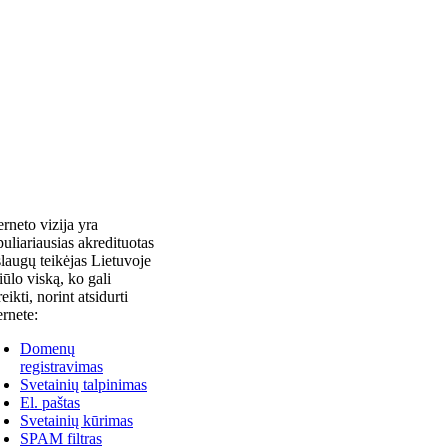
erneto vizija yra
uliariausias akredituotas
laugų teikėjas Lietuvoje
siūlo viską, ko gali
reikti, norint atsidurti
ernete:
Domenų
registravimas
Svetainių talpinimas
El. paštas
Svetainių kūrimas
SPAM filtras