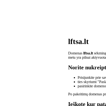
lftsa.lt
Domenas
lftsa.lt
sėkminga
metu yra pilnai aktyvuota
Norite nukreipti
Prisijunkite prie 
ties skyriumi "Pas
pasirinkite domen
Po pakeitimų domenas pra
Ieškote kur pata