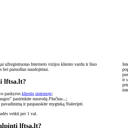
i užregistruotas Interneto vizijos kliento vardu ir šiuo
Int
s bei paruoštas naudojimui.
pop
pas
ir 
 lftsa.lt?
pri
int
savo paskyros
klientų sistemoje
;
laugos" pasirinkite nuorodą
Plačiau...
;
o pavadinimą ir paspauskite mygtuką
Nukreipti
.
dės veikti per 1 val.
lpinti lftsa.lt?