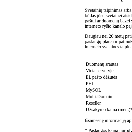
Svetainių talpinimas arba
būdas jūsų svetainei atsidu
paštui ar duomenų bazei 
interneto ryšio kanalo pa
Daugiau nei 20 metų patir
paslaugų planai ir patra
interneto svetaines talpin
Duomenų srautas
Vieta serveryje
El. pašto dėžutės
PHP
MySQL
Multi-Domain
Reseller
Užsakymo kaina (mėn.)
Išsamesnę informaciją api
* Paslaugos kaina nurody